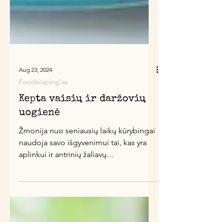
Aug 23, 2024
Foodscaping'as
Kepta vaisių ir daržovių
uogienė
Žmonija nuo seniausių laikų kūrybingai
naudoja savo išgyvenimui tai, kas yra
aplinkui ir antrinių žaliavų
panaudojimas yra normalus,...