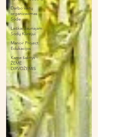
Darbo vietų
organizavimas
Sode
Laiškai Jaunajam
Sodų Kūrėjui
Manoir Project
Edukacijos
Kame šaknys -
ŽEMĖ
DIRVOŽEMIS