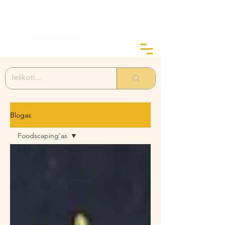
ArtGarden Studio
Kai žinai KODĖL, KAIP yra lengva
Blogas
Foodscaping'as
Visi įrašai
Happy pins -
prisiminimai
Sodo Kūryba ir
Dizainas
Sodo Kūryba ir