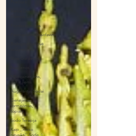
Priežiūra
Vietos Dvasia
(Genius Loci)
Foodscaping'as
Pasimąstymaifilosofavimai
Biologinė įvairovė
suGyvenimui
Slow Gardening
Naujienos
NEdizaineriams,
bet ir jiems
Auginantys Sodai
Genėjimas,
formavimas,
topiary
Sodo Terapija
Kaip ,,nieko
neveikti'' Sode :)