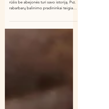
Ne, ne medžius.
Kiekviena augalo, kurį galima balinti
rūšis be abejonės turi savo istoriją. Pvz.
rabarbarų balinimo pradininkai teigia
esą britai, ir kad...