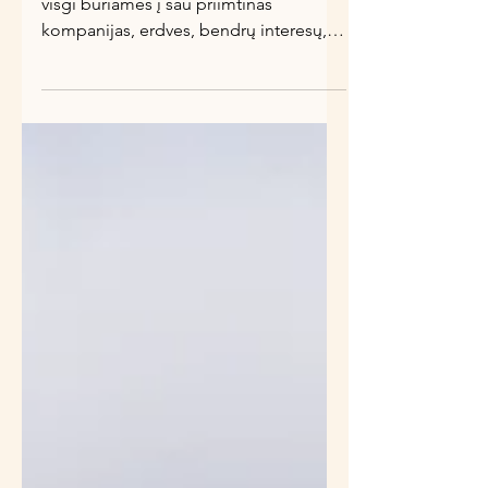
Pasaulyje, kuriame esame visi skirtingi,
visgi buriamės į sau priimtinas
kompanijas, erdves, bendrų interesų,
socialinės ir finansinės...