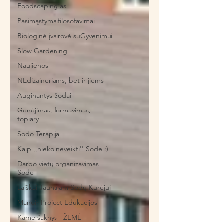
Foodscaping'as
Pasimąstymaifilosofavimai
Biologinė įvairovė suGyvenimui
Slow Gardening
Naujienos
NEdizaineriams, bet ir jiems
Auginantys Sodai
Genėjimas, formavimas,
topiary
Sodo Terapija
Kaip ,,nieko neveikti'' Sode :)
Darbo vietų organizavimas
Sode
Laiškai Jaunajam Sodų Kūrėjui
Manoir Project Edukacijos
Kame šaknys - ŽEMĖ