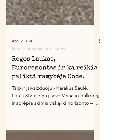
Apr 12, 2024
NEdizaineriams, bet ir jiems
Regos Laukas,
Euroremontas ir ką reikia
palikti ramybėje Sode.
Taip ir įsivaizduoju - Karalius Saulė,
Louis XIV, išeina į savo Versalio balkoną,
ir aprėpia akimis viską iki horizonto – ir
Voila,...