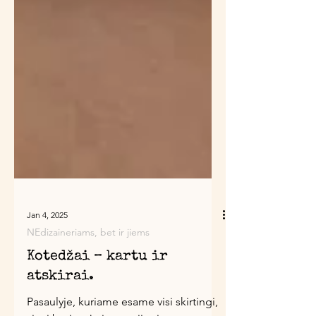
Jan 4, 2025
NEdizaineriams, bet ir jiems
Kotedžai – kartu ir
atskirai.