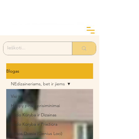
ArtGarden Studio
Kai žinai KODĖL, KAIP yra lengva
Blogas
NEdizaineriams, bet ir jiems
Visi įrašai
Happy pins - prisiminimai
Sodo Kūryba ir Dizainas
Sodo Kūryba ir Priežiūra
Vietos Dvasia (Genius Loci)