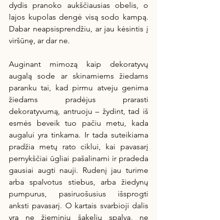
dydis pranoko aukščiausias obelis, o 
lajos kupolas dengė visą sodo kampą. 
Dabar neapsisprendžiu, ar jau kėsintis į 
viršūnę, ar dar ne.
Auginant mimozą kaip dekoratyvų 
augalą sode ar skinamiems žiedams 
paranku tai, kad pirmu atveju genima 
žiedams pradėjus prarasti 
dekoratyvumą, antruoju – žydint, tad iš 
esmės beveik tuo pačiu metu, kada 
augalui yra tinkama. Ir tada suteikiama 
pradžia metų rato ciklui, kai pavasarį 
pernykščiai ūgliai pašalinami ir pradeda 
gausiai augti nauji. Rudenį jau turime 
arba spalvotus stiebus, arba žiedynų 
pumpurus, pasiruošusius išsprogti 
anksti pavasarį. O kartais svarbioji dalis 
yra ne žieminių šakelių spalva, ne 