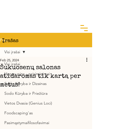
ArtGarden Studio
Kai žinai KODĖL, KAIP yra lengva
Post
Įrašas
Visi įrašai
Feb 25, 2024
Visi įrašai
Šukuosenų salonas
Happy pins - prisiminimai
atidaromas tik kartą per
Sodo Kūryba ir Dizainas
metus!
Sodo Kūryba ir Priežiūra
Vietos Dvasia (Genius Loci)
Foodscaping'as
Pasimąstymaifilosofavimai