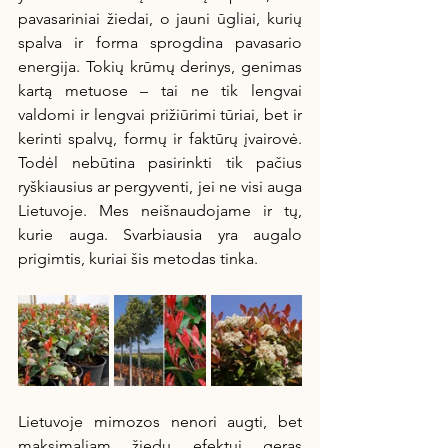
pavasariniai žiedai, o jauni ūgliai, kurių 
spalva ir forma sprogdina pavasario 
energija. Tokių krūmų derinys, genimas 
kartą metuose – tai ne tik lengvai 
valdomi ir lengvai prižiūrimi tūriai, bet ir 
kerinti spalvų, formų ir faktūrų įvairovė. 
Todėl nebūtina pasirinkti tik pačius 
ryškiausius ar pergyventi, jei ne visi auga 
Lietuvoje. Mes neišnaudojame ir tų, 
kurie auga. Svarbiausia yra augalo 
prigimtis, kuriai šis metodas tinka.
Lietuvoje mimozos nenori augti, bet 
maksimaliam žiedų efektui geras 