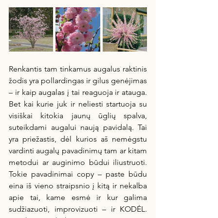
Renkantis tam tinkamus augalus raktinis 
žodis yra pollardingas ir gilus genėjimas 
– ir kaip augalas į tai reaguoja ir atauga. 
Bet kai kurie juk ir neliesti startuoja su 
visiškai kitokia jaunų ūglių spalva, 
suteikdami augalui naują pavidalą. Tai 
yra priežastis, dėl kurios aš nemėgstu 
vardinti augalų pavadinimų tam ar kitam 
metodui ar auginimo būdui iliustruoti. 
Tokie pavadinimai copy – paste būdu 
eina iš vieno straipsnio į kitą ir nekalba 
apie tai, kame esmė ir kur galima 
sudžiazuoti, improvizuoti – ir KODĖL. 