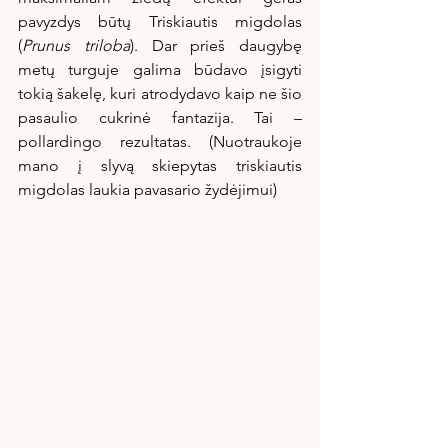
pavyzdys būtų Triskiautis migdolas 
(
Prunus triloba
). Dar prieš daugybę 
metų turguje galima būdavo įsigyti 
tokią šakelę, kuri atrodydavo kaip ne šio 
pasaulio cukrinė fantazija. Tai – 
pollardingo rezultatas. (Nuotraukoje 
mano į slyvą skiepytas triskiautis 
migdolas laukia pavasario žydėjimui)