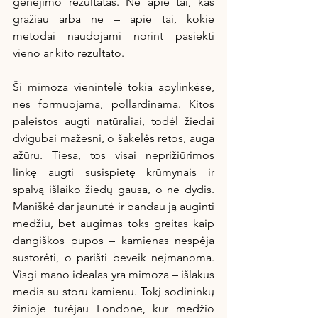
genėjimo rezultatas. Ne apie tai, kas 
gražiau arba ne – apie tai, kokie 
metodai naudojami norint pasiekti 
vieno ar kito rezultato.
Ši mimoza vienintelė tokia apylinkėse, 
nes formuojama, pollardinama. Kitos 
paleistos augti natūraliai, todėl žiedai 
dvigubai mažesni, o šakelės retos, auga 
ažūru. Tiesa, tos visai neprižiūrimos 
linkę augti susispietę krūmynais ir 
spalvą išlaiko žiedų gausa, o ne dydis. 
Maniškė dar jaunutė ir bandau ją auginti 
medžiu, bet augimas toks greitas kaip 
dangiškos pupos – kamienas nespėja 
sustorėti, o parišti beveik neįmanoma. 
Visgi mano idealas yra mimoza – išlakus 
medis su storu kamienu. Tokį sodininkų 
žinioje turėjau Londone, kur medžio 