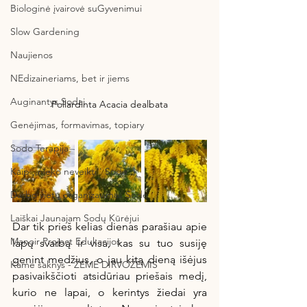
Biologinė įvairovė suGyvenimui
Slow Gardening
Naujienos
NEdizaineriams, bet ir jiems
Auginantys Sodai
Pollardinta Acacia dealbata
Genėjimas, formavimas, topiary
Sodo Terapija
Kaip ,,nieko neveikti'' Sode :)
Darbo vietų organizavimas Sode
Laiškai Jaunajam Sodų Kūrėjui
Dar tik prieš kelias dienas parašiau apie 
Manoir Project Edukacijos
lapų svarbą ir visa, kas su tuo susiję 
genint medžius, o jau kitą dieną išėjus 
Kame šaknys - ŽEMĖ DIRVOŽEMIS
pasivaikščioti atsidūriau priešais medį, 
kurio ne lapai, o kerintys žiedai yra 