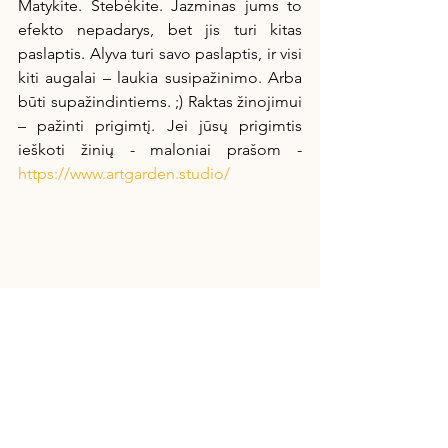
Matykite. Stebėkite. Jazminas jums to 
efekto nepadarys, bet jis turi kitas 
paslaptis. Alyva turi savo paslaptis, ir visi 
kiti augalai – laukia susipažinimo. Arba 
būti supažindintiems. ;) Raktas žinojimui 
– pažinti prigimtį. Jei jūsų prigimtis 
ieškoti žinių - maloniai prašom - 
https://www.artgarden.studio/