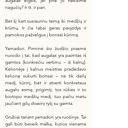
augalas elgsis, jei prie jo nekišime 
nagučių? Ir tt. ir pan.
Bet šį kart susiaurinu temą iki medžių ir 
krūmų. Ir čia labai geras pavyzdys ir 
pamokos pažvelgus į bonsai kūrimą.
Yamadori. Pirminė šio žodžio prasmė 
nurodo į tai, kad augalas yra paimtas iš 
gamtos (konkrečiu vertimu – iš kalnų). 
Kelionėje į kalnus meistras pradėdavo 
kelionę sukurti bonsai – ne tik dailų 
medį, kūrinį, bet ir atverti konkretaus 
augalo esmę, prigimtį, tos rūšies ir to 
biotopo medžių medį, tuo pačiu metu 
jaučiant gilų dvasinį ryšį su gamta.
Grubiai tariant yamadori yra ruošinys. Tai 
gali būti beveik malka, kurios viename 