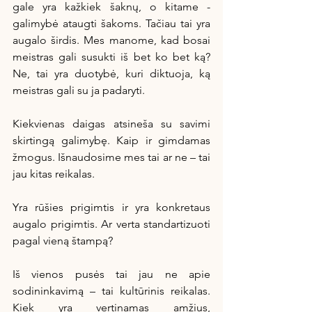
gale yra kažkiek šaknų, o kitame - 
galimybė ataugti šakoms. Tačiau tai yra 
augalo širdis. Mes manome, kad bosai 
meistras gali susukti iš bet ko bet ką? 
Ne, tai yra duotybė, kuri diktuoja, ką 
meistras gali su ja padaryti.
Kiekvienas daigas atsineša su savimi 
skirtingą galimybę. Kaip ir gimdamas 
žmogus. Išnaudosime mes tai ar ne – tai 
jau kitas reikalas.
Yra rūšies prigimtis ir yra konkretaus 
augalo prigimtis. Ar verta standartizuoti 
pagal vieną štampą?
Iš vienos pusės tai jau ne apie 
sodininkavimą – tai kultūrinis reikalas. 
Kiek yra vertinamas amžius, 