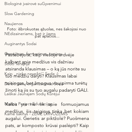
Biologinė įvairovė suGyvenimui
Slow Gardening
Naujienos
Foto: išbrokuotas ąžuolas, nes šakojosi nuo 
NEdizaineriams, bet ir jiems
pat apačios...
Auginantys Sodai
Genėjimas, formavimas, topiary
Pastebėjote, kaip viešoje erdvėje 
kalbant apie medžius vis dažniau 
Sodo Terapija
atsiranda klausimas – o ką jūs norite su 
Kaip ,,nieko neveikti'' Sode :)
tuo medžiu daryti? Klausimas labai 
teisingas, bet žmogus visų pirma turėtų 
Darbo vietų organizavimas Sode
žinoti ką jis su tuo augalu padaryti GALI.
Laiškai Jaunajam Sodų Kūrėjui
Manoir Project Edukacijos
Kalba yra ne tik apie formuojamus 
medžius, šis teiginys tinka bet kokiam 
Kame šaknys - ŽEMĖ DIRVOŽEMIS
augalui. Gerietis ar piktžolė? Puošmena 
pats, ar komposto krūvai paslėpti? Kaip 