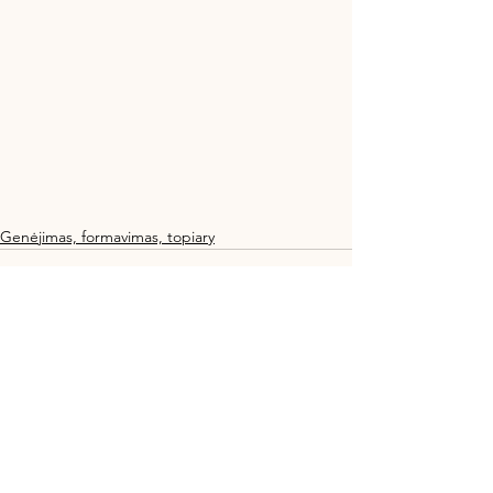
Genėjimas, formavimas, topiary
See All
Recent Posts