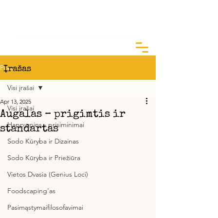
ArtGarden Studio
Kai žinai KODĖL, KAIP yra lengva
Post
Įrašas
Visi įrašai
Apr 13, 2025
Visi įrašai
Augalas – prigimtis ir
Happy pins - prisiminimai
standartas
Sodo Kūryba ir Dizainas
Sodo Kūryba ir Priežiūra
Vietos Dvasia (Genius Loci)
Foodscaping'as
Pasimąstymaifilosofavimai