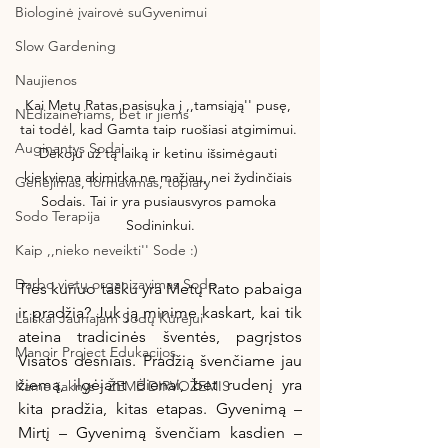
Biologinė įvairovė suGyvenimui
Slow Gardening
Naujienos
Kai Metų Ratas pasisuka į ,,tamsiąją'' pusę, 
NEdizaineriams, bet ir jiems
tai todėl, kad Gamta taip ruošiasi atgimimui. 
Auginantys Sodai
Dėkoju už tą laiką ir ketinu išsimėgauti 
kiekviena akimirka ne mažiau, nei žydinčiais 
Genėjimas, formavimas, topiary
Sodais. Tai ir yra pusiausvyros pamoka 
Sodo Terapija
Sodininkui.
Kaip ,,nieko neveikti'' Sode :)
Darbo vietų organizavimas Sode
Ties kuriuo tašku yra Metų Rato pabaiga 
ir pradžia? Juk ją minime kaskart, kai tik 
Laiškai Jaunajam Sodų Kūrėjui
ateina tradicinės šventės, pagrįstos 
Manoir Project Edukacijos
Visatos dėsniais. Pradžią švenčiame jau 
žiemą, ilgėjant dienai, bet rudenį yra 
Kame šaknys - ŽEMĖ DIRVOŽEMIS
kita pradžia, kitas etapas. Gyvenimą – 
Mirtį – Gyvenimą švenčiam kasdien – 