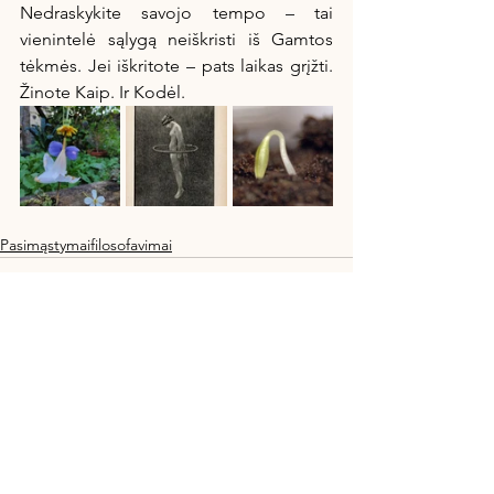
Nedraskykite savojo tempo – tai 
vienintelė sąlygą neiškristi iš Gamtos 
tėkmės. Jei iškritote – pats laikas grįžti. 
Žinote Kaip. Ir Kodėl. 
Pasimąstymaifilosofavimai
See All
Recent Posts