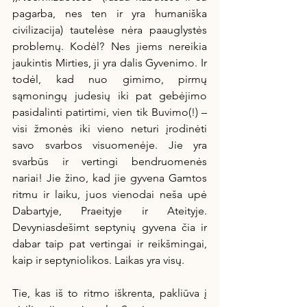
pagarba, nes ten ir yra humaniška 
civilizacija) tautelėse nėra paauglystės 
problemų. Kodėl? Nes jiems nereikia 
jaukintis Mirties, ji yra dalis Gyvenimo. Ir 
todėl, kad nuo gimimo, pirmų 
sąmoningų judesių iki pat gebėjimo 
pasidalinti patirtimi, vien tik Buvimo(!) – 
visi žmonės iki vieno neturi įrodinėti 
savo svarbos visuomenėje. Jie yra 
svarbūs ir vertingi bendruomenės 
nariai! Jie žino, kad jie gyvena Gamtos 
ritmu ir laiku, juos vienodai neša upė 
Dabartyje, Praeityje ir Ateityje. 
Devyniasdešimt septynių gyvena čia ir 
dabar taip pat vertingai ir reikšmingai, 
kaip ir septyniolikos. Laikas yra visų.
Tie, kas iš to ritmo iškrenta, pakliūva į 