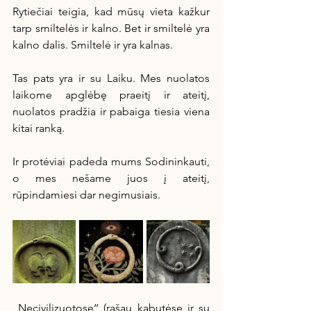
Rytiečiai teigia, kad mūsų vieta kažkur 
tarp smiltelės ir kalno. Bet ir smiltelė yra 
kalno dalis. Smiltelė ir yra kalnas.
Tas pats yra ir su Laiku. Mes nuolatos 
laikome apglėbę praeitį ir ateitį, 
nuolatos pradžia ir pabaiga tiesia viena 
kitai ranką. 
Ir protėviai padeda mums Sodininkauti, 
o mes nešame juos į ateitį, 
rūpindamiesi dar negimusiais. 
,,Necivilizuotose‘‘ (rašau kabutėse ir su 