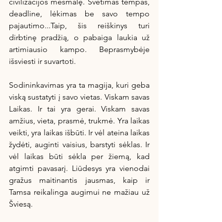
civilizacijos mėsmalę. Svetimas tempas, 
deadline, lėkimas be savo tempo 
pajautimo...Taip, šis reiškinys turi 
dirbtinę pradžią, o pabaiga laukia už 
artimiausio kampo. Beprasmybėje 
išsviesti ir suvartoti. 
Sodininkavimas yra ta magija, kuri geba 
viską sustatyti į savo vietas. Viskam savas 
Laikas. Ir tai yra gerai. Viskam savas 
amžius, vieta, prasmė, trukmė. Yra laikas 
veikti, yra laikas išbūti. Ir vėl ateina laikas 
žydėti, auginti vaisius, barstyti sėklas. Ir 
vėl laikas būti sėkla per žiemą, kad 
atgimti pavasarį. Liūdesys yra vienodai 
gražus maitinantis jausmas, kaip ir 
Tamsa reikalinga augimui ne mažiau už 
Šviesą.