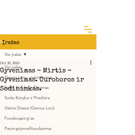
ArtGarden Studio
Kai žinai KODĖL, KAIP yra lengva
Post
Įrašas
Visi įrašai
Oct 30, 2023
Visi įrašai
Gyvenimas – Mirtis –
Happy pins - prisiminimai
Gyvenimas. Ouroboros ir
Sodo Kūryba ir Dizainas
Sodininkas.
Sodo Kūryba ir Priežiūra
Vietos Dvasia (Genius Loci)
Foodscaping'as
Pasimąstymaifilosofavimai