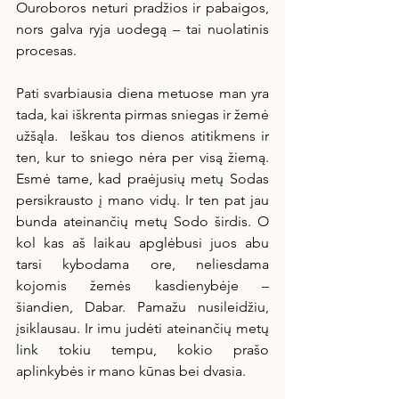
Ouroboros neturi pradžios ir pabaigos, 
nors galva ryja uodegą – tai nuolatinis 
procesas. 
Pati svarbiausia diena metuose man yra 
tada, kai iškrenta pirmas sniegas ir žemė 
užšąla.  Ieškau tos dienos atitikmens ir 
ten, kur to sniego nėra per visą žiemą. 
Esmė tame, kad praėjusių metų Sodas 
persikrausto į mano vidų. Ir ten pat jau 
bunda ateinančių metų Sodo širdis. O 
kol kas aš laikau apglėbusi juos abu 
tarsi kybodama ore, neliesdama 
kojomis žemės kasdienybėje – 
šiandien, Dabar. Pamažu nusileidžiu, 
įsiklausau. Ir imu judėti ateinančių metų 
link tokiu tempu, kokio prašo 
aplinkybės ir mano kūnas bei dvasia.