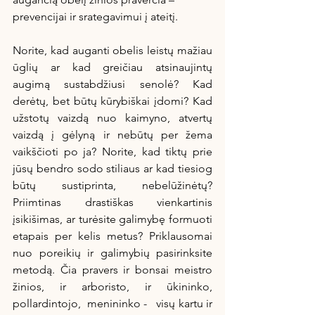
prevencijai ir srategavimui į ateitį. 
Norite, kad auganti obelis leistų mažiau 
ūglių ar kad greičiau atsinaujintų 
augimą sustabdžiusi senolė? Kad 
derėtų, bet būtų kūrybiškai įdomi? Kad 
užstotų vaizdą nuo kaimyno, atvertų 
vaizdą į gėlyną ir nebūtų per žema 
vaikščioti po ja? Norite, kad tiktų prie 
jūsų bendro sodo stiliaus ar kad tiesiog 
būtų sustiprinta, nebelūžinėtų? 
Priimtinas drastiškas vienkartinis 
įsikišimas, ar turėsite galimybę formuoti 
etapais per kelis metus? Priklausomai 
nuo poreikių ir galimybių pasirinksite 
metodą. Čia pravers ir bonsai meistro 
žinios, ir arboristo, ir ūkininko,   
pollardintojo,  menininko -   visų kartu ir 