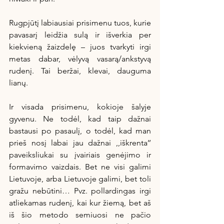
Rugpjūtį labiausiai prisimenu tuos, kurie 
pavasarį leidžia sulą ir išverkia per 
kiekvieną žaizdelę – juos tvarkyti irgi 
metas dabar, vėlyvą vasarą/ankstyvą 
rudenį. Tai beržai, klevai, dauguma 
lianų.
Ir visada prisimenu, kokioje šalyje 
gyvenu. Ne todėl, kad taip dažnai 
bastausi po pasaulį, o todėl, kad man 
prieš nosį labai jau dažnai ,,iškrenta’’ 
paveiksliukai su įvairiais genėjimo ir 
formavimo vaizdais. Bet ne visi galimi 
Lietuvoje, arba Lietuvoje galimi, bet toli 
gražu nebūtini… Pvz. pollardingas irgi 
atliekamas rudenį, kai kur žiemą, bet aš 
iš šio metodo semiuosi ne pačio 