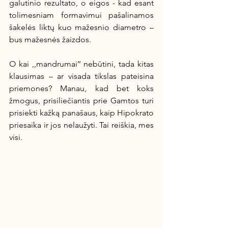
galutinio rezultato, o eigos - kad esant 
tolimesniam formavimui pašalinamos 
šakelės liktų kuo mažesnio diametro – 
bus mažesnės žaizdos.
O kai ,,mandrumai’’ nebūtini, tada kitas 
klausimas – ar visada tikslas pateisina 
priemones? Manau, kad bet koks 
žmogus, prisiliečiantis prie Gamtos turi 
prisiekti kažką panašaus, kaip Hipokrato 
priesaika ir jos nelaužyti. Tai reiškia, mes 
visi.