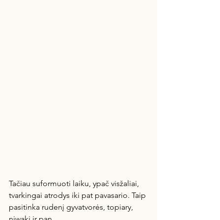
Tačiau suformuoti laiku, ypač visžaliai, 
tvarkingai atrodys iki pat pavasario. Taip 
pasitinka rudenį gyvatvorės, topiary, 
niwaki ir pan. 