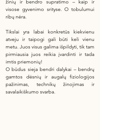
žinių ir bendro supratimo – kaip ir 
visose gyvenimo srityse. O tobulumui 
ribų nėra. 
Tikslai yra labai konkretūs kiekvienu 
atveju ir taipogi gali būti keli vienu 
metu. Juos visus galima išpildyti, tik tam 
pirmiausia juos reikia įvardinti ir tada 
imtis priemonių! 
O būdus sieja bendri dalykai – bendrų 
gamtos dėsnių ir augalų fiziologijos 
pažinimas, technikų žinojimas ir 
savalaikiškumo svarba.