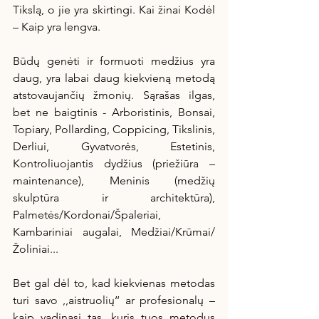
Tikslą, o jie yra skirtingi. Kai žinai Kodėl 
– Kaip yra lengva. 
Būdų genėti ir formuoti medžius yra 
daug, yra labai daug kiekvieną metodą 
atstovaujančių žmonių. Sąrašas ilgas, 
bet ne baigtinis - Arboristinis, Bonsai, 
Topiary, Pollarding, Coppicing, Tikslinis, 
Derliui, Gyvatvorės, Estetinis, 
Kontroliuojantis dydžius (priežiūra – 
maintenance), Meninis (medžių 
skulptūra ir architektūra), 
Palmetės/Kordonai/Špaleriai, 
Kambariniai augalai, Medžiai/Krūmai/
Žoliniai...
Bet gal dėl to, kad kiekvienas metodas 
turi savo ,,aistruolių‘‘ ar profesionalų – 
kaip vadinasi tas, kuris tuos metodus 