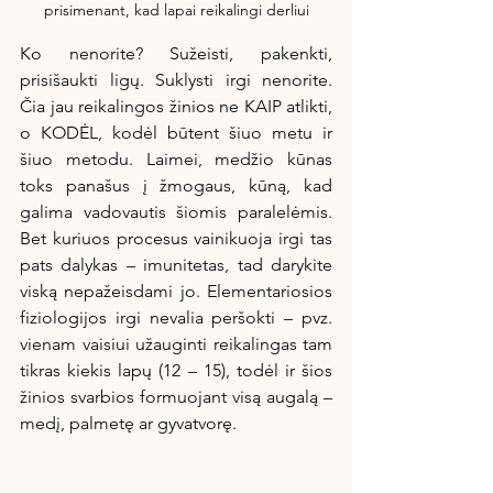
prisimenant, kad lapai reikalingi derliui
Ko nenorite? Sužeisti, pakenkti, 
prisišaukti ligų. Suklysti irgi nenorite. 
Čia jau reikalingos žinios ne KAIP atlikti, 
o KODĖL, kodėl būtent šiuo metu ir 
šiuo metodu. Laimei, medžio kūnas 
toks panašus į žmogaus, kūną, kad 
galima vadovautis šiomis paralelėmis. 
Bet kuriuos procesus vainikuoja irgi tas 
pats dalykas – imunitetas, tad darykite 
viską nepažeisdami jo. Elementariosios 
fiziologijos irgi nevalia peršokti – pvz. 
vienam vaisiui užauginti reikalingas tam 
tikras kiekis lapų (12 – 15), todėl ir šios 
žinios svarbios formuojant visą augalą – 
medį, palmetę ar gyvatvorę.