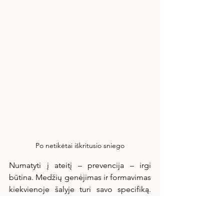
Po netikėtai iškritusio sniego
Numatyti į ateitį – prevencija – irgi 
būtina. Medžių genėjimas ir formavimas 
kiekvienoje šalyje turi savo specifiką. 
Nenuostabu – mažų mažiausiai klimatas 
kitoks. Bet kadangi jis dabar daug kur 