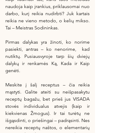
naudoja kaip įrankius, priklausomai nuo 
darbo, kurį reikia nudirbti? Juk kartais 
reikia ne vieno metodo, o kelių mikso. 
Tai – Meistras Sodininkas. 
Pirmas dalykas yra žinoti, ko norime 
pasiekti, antras – ko nenorime,  kad 
nutiktų. Pusiausvyroje tarp šių dviejų 
dalykų ir renkamės Ką, Kada ir Kaip 
genėti.
Meskite į šalį receptus – čia reikia 
mąstyti. Galite ateiti su neišpasakytu 
receptų bagažu, bet prieš jus VISADA 
stovės individualus atvejis (kaip ir 
kiekvienas Žmogus). Ir tai turėtų ne 
išgąsdinti, o priešingai – padrąsinti. Nes 
nereikia receptų naštos, o elementarių 