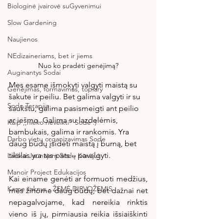
Biologinė įvairovė suGyvenimui
Slow Gardening
Naujienos
NEdizaineriams, bet ir jiems
Nuo ko pradėti genėjimą?
Auginantys Sodai
Mes esame išmokyti valgyti maistą su 
Genėjimas, formavimas, topiary
šakute ir peiliu. Bet galima valgyti ir su 
Sodo Terapija
šaukštu, galima pasismeigti ant peilio 
ar iešmo. Galima su lazdelėmis, 
Kaip ,,nieko neveikti'' Sode :)
bambukais, galima ir rankomis. Yra 
Darbo vietų organizavimas Sode
daug būdų įsidėti maistą į burną, bet 
tikslas yra tas pats – pavalgyti.
Laiškai Jaunajam Sodų Kūrėjui
Manoir Project Edukacijos
Kai einame genėti ar formuoti medžius, 
Kame šaknys - ŽEMĖ DIRVOŽEMIS
mes žinome daug būdų, bet dažnai net 
nepagalvojame, kad nereikia rinktis 
vieno iš jų, pirmiausia reikia išsiaiškinti 