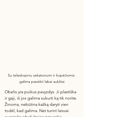
Su teleskopniu sekatoriumi ir kopėčiomis 
galima pasiekti labai aukštai
Obelis yra puikus pavyzdys. Ji plastiška 
ir gaji, iš jos galima sukurti ką tik norite. 
Žinoma, nebūtina kažką daryti vien 
todėl, kad galima. Net turint laisvai 
augančią obelį žinios praverčia – 