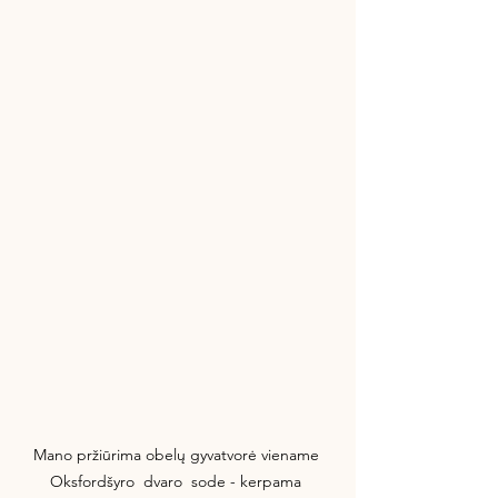
Mano pržiūrima obelų gyvatvorė viename 
Oksfordšyro  dvaro  sode - kerpama 