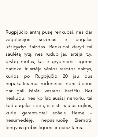
Rugpjūčio antrą pusę renkuosi, nes dar 
vegetacijos sezonas ir augalas 
užsigydys žaizdas. Renkuosi daryti tai 
saulėtą rytą, nes ruduo jau artėja, t.y. 
grybų metas, kai ir grybinėms ligoms 
patinka, ir artėja vėsios rasotos naktys, 
kurios po Rugpjūčio 20 jau bus 
nepakaltinamai rudeninės, nors dienos 
dar gali žėrėti vasaros karščiu. Bet 
neskubu, nes ko labiausiai nenoriu, tai 
kad augalas spėtų išleisti naujus ūglius, 
kurie garantuotai apšals žiemą – 
nesumedėję, nepasiruošę žiemoti, 
lengvas grobis ligoms ir parazitams.