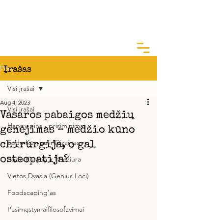
ArtGarden Studio
Kai žinai KODĖL, KAIP yra lengva
Post
Įrašas
Visi įrašai
Aug 4, 2023
Visi įrašai
Vasaros pabaigos medžių
Happy pins - prisiminimai
genėjimas – medžio kūno
Sodo Kūryba ir Dizainas
chirurgija, o gal
osteopatija?
Sodo Kūryba ir Priežiūra
Vietos Dvasia (Genius Loci)
Foodscaping'as
Pasimąstymaifilosofavimai