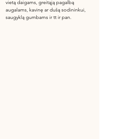
vietą daigams, greitąją pagalbą 
augalams, kavinę ar dušą sodininkui, 
saugyklą gumbams ir tt ir pan.