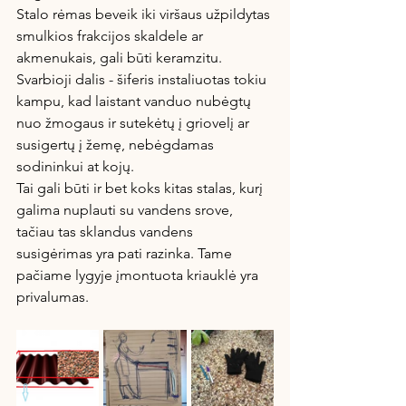
Stalo rėmas beveik iki viršaus užpildytas 
smulkios frakcijos skaldele ar 
akmenukais, gali būti keramzitu. 
Svarbioji dalis - šiferis instaliuotas tokiu 
kampu, kad laistant vanduo nubėgtų 
nuo žmogaus ir sutekėtų į griovelį ar 
susigertų į žemę, nebėgdamas 
sodininkui at kojų.
Tai gali būti ir bet koks kitas stalas, kurį 
galima nuplauti su vandens srove, 
tačiau tas sklandus vandens 
susigėrimas yra pati razinka. Tame 
pačiame lygyje įmontuota kriauklė yra 
privalumas.