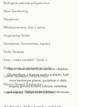
Biologinė įvairovė suGyvenimui
Slow Gardening
Naujienos
NEdizaineriams, bet ir jiems
Auginantys Sodai
Genėjimas, formavimas, topiary
Sodo Terapija
Kaip ,,nieko neveikti'' Sode :)
Darbo vietų organizavimas Sode
Mano ofisas viename privačiame objekte 
Oksfordšyre :) Kartais sunku patikėti, kad 
Laiškai Jaunajam Sodų Kūrėjui
visos teritorijos planai, projektai ir dalis 
Manoir Project Edukacijos
augalų gimsta būtent tokiose vietelėse 
apžvelgiant Sodą vėsiais žiemos mėnesiais.
Kame šaknys - ŽEMĖ DIRVOŽEMIS
Sodininko darbo patalpa gali būti 