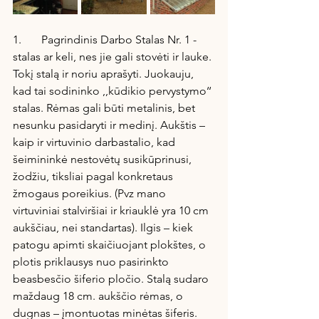
1.       Pagrindinis Darbo Stalas Nr. 1 - 
stalas ar keli, nes jie gali stovėti ir lauke. 
Tokį stalą ir noriu aprašyti. Juokauju, 
kad tai sodininko ,,kūdikio pervystymo‘‘ 
stalas. Rėmas gali būti metalinis, bet 
nesunku pasidaryti ir medinį. Aukštis – 
kaip ir virtuvinio darbastalio, kad 
šeimininkė nestovėtų susikūprinusi, 
žodžiu, tiksliai pagal konkretaus 
žmogaus poreikius. (Pvz mano 
virtuviniai stalviršiai ir kriauklė yra 10 cm 
aukščiau, nei standartas). Ilgis – kiek 
patogu apimti skaičiuojant plokštes, o 
plotis priklausys nuo pasirinkto 
beasbesčio šiferio pločio. Stalą sudaro 
maždaug 18 cm. aukščio rėmas, o 
dugnas – įmontuotas minėtas šiferis. 