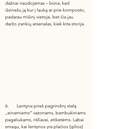
dažnai naudojamas – būna, kad 
išsinešu ją kur į lauką ar prie komposto, 
padarau mišinį vietoje, bet čia jau 
daržo įrankių arsenalas, kiek kita storija.
6.       Lentyna prieš pagrindinį stalą 
,,einamiems‘‘ vazonams, bambukiniams 
pagaliukams, rišliavai, etiketėms. Labai 
smagu, kai lentynos yra plačios (gilios) 