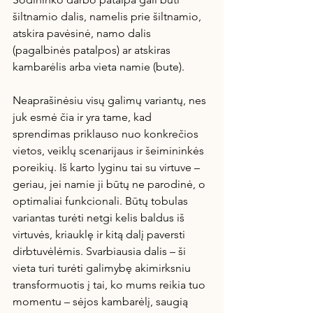
šiltnamio dalis, namelis prie šiltnamio, 
atskira pavėsinė, namo dalis 
(pagalbinės patalpos) ar atskiras 
kambarėlis arba vieta namie (bute). 
Neaprašinėsiu visų galimų variantų, nes 
juk esmė čia ir yra tame, kad 
sprendimas priklauso nuo konkrečios 
vietos, veiklų scenarijaus ir šeimininkės 
poreikių. Iš karto lyginu tai su virtuve – 
geriau, jei namie ji būtų ne parodinė, o 
optimaliai funkcionali. Būtų tobulas 
variantas turėti netgi kelis baldus iš 
virtuvės, kriauklę ir kitą dalį paversti 
dirbtuvėlėmis. Svarbiausia dalis – ši 
vieta turi turėti galimybę akimirksniu 
transformuotis į tai, ko mums reikia tuo 
momentu – sėjos kambarėlį, saugią 