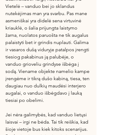
Vietelė – vanduo bei jo sklandus 
nutekėjimas man yra svarbu. Pas mane 
asmeniškai yra didelė sena virtuvinė 
kriauklė, o šalia prijungta laistymo 
žarna, nuolatos paruošta ne tik augalus 
palaistyti bet ir grindis nuplauti. Galima 
ir vasaros dušą viduryje patalpos įrengti 
tiesiog pakabinus ją palubėje, o 
vanduo grioveliu grindyse išbėga į 
sodą. Viename objekte namelio kampe 
įrengėme ir tikrą dušo kabiną, tiesa, ten 
daugiau nuo dulkių maudėsi interjero 
augalai, o vanduo išbėgdavo į lauką 
tiesiai po obelimi.
Jei nėra galimybės, kad vanduo lietųsi 
laisvai – irgi ne bėda. Tai tik reiškia, kad 
šioje vietoje bus kiek kitoks scenarijus. 