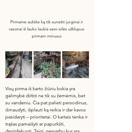
Pirmame aukšte ką tik sunešti jurginai ir 
vazonai iš lauko laukia savo eilės užklupus 
pirmam minusui.
Visų pirma iš karto žiūriu kokia yra 
galimybė dirbti ne tik su žemėmis, bet 
su vandeniu. Čia pat palieti persodinus, 
išmaudyti, išplauti ką reikia ir dar kavos 
pasidaryti – prioritetai. O kartais tenka ir 
trąšas pamaišyti ar papurkšti, 
dezinfekuoti. Taigi, nesvarbu kur yra 