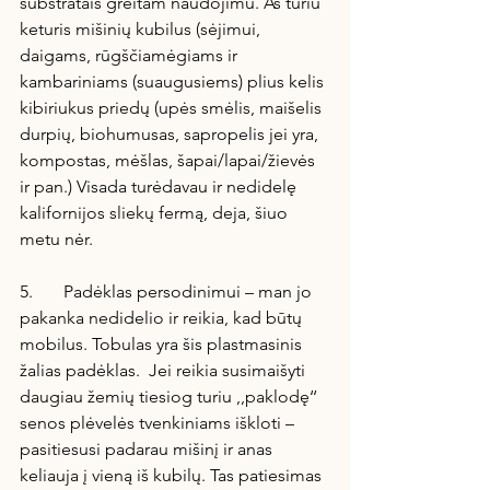
substratais greitam naudojimu. Aš turiu 
keturis mišinių kubilus (sėjimui, 
daigams, rūgščiamėgiams ir 
kambariniams (suaugusiems) plius kelis 
kibiriukus priedų (upės smėlis, maišelis 
durpių, biohumusas, sapropelis jei yra, 
kompostas, mėšlas, šapai/lapai/žievės 
ir pan.) Visada turėdavau ir nedidelę 
kalifornijos sliekų fermą, deja, šiuo 
metu nėr.
5.       Padėklas persodinimui – man jo 
pakanka nedidelio ir reikia, kad būtų 
mobilus. Tobulas yra šis plastmasinis 
žalias padėklas.  Jei reikia susimaišyti 
daugiau žemių tiesiog turiu ,,paklodę‘‘ 
senos plėvelės tvenkiniams iškloti – 
pasitiesusi padarau mišinį ir anas 
keliauja į vieną iš kubilų. Tas patiesimas 