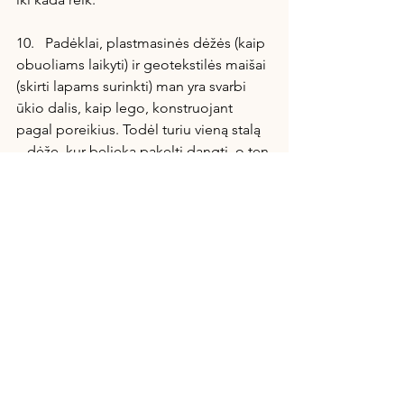
10.   Padėklai, plastmasinės dėžės (kaip 
obuoliams laikyti) ir geotekstilės maišai 
(skirti lapams surinkti) man yra svarbi 
ūkio dalis, kaip lego, konstruojant 
pagal poreikius. Todėl turiu vieną stalą 
– dėžę, kur belieka pakelti dangtį, o ten 
dideli rakandai.