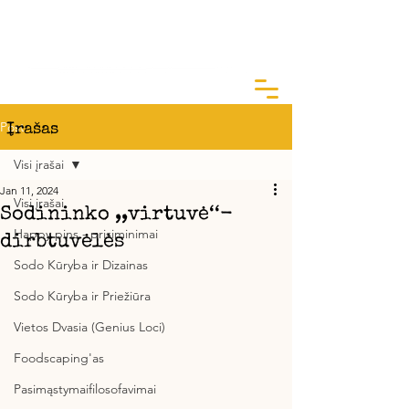
ArtGarden Studio
Kai žinai KODĖL, KAIP yra lengva
Post
Įrašas
Visi įrašai
Jan 11, 2024
Visi įrašai
Sodininko ,,virtuvė‘‘-
Happy pins - prisiminimai
dirbtuvėlės
Sodo Kūryba ir Dizainas
Sodo Kūryba ir Priežiūra
Vietos Dvasia (Genius Loci)
Foodscaping'as
Pasimąstymaifilosofavimai