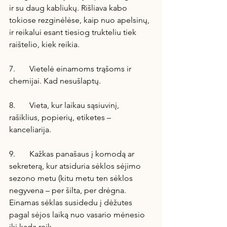
ir su daug kabliukų. Rišliava kabo 
tokiose rezginėlėse, kaip nuo apelsinų, 
ir reikalui esant tiesiog trukteliu tiek 
raištelio, kiek reikia.
7.       Vietelė einamoms trąšoms ir 
chemijai. Kad nesušlaptų.
8.       Vieta, kur laikau sąsiuvinį, 
rašiklius, popierių, etiketes – 
kanceliarija.
9.       Kažkas panašaus į komodą ar 
sekreterą, kur atsiduria sėklos sėjimo 
sezono metu (kitu metu ten sėklos 
negyvena – per šilta, per drėgna. 
Einamas sėklas susidedu į dėžutes 
pagal sėjos laiką nuo vasario mėnesio 
iki kada reik.