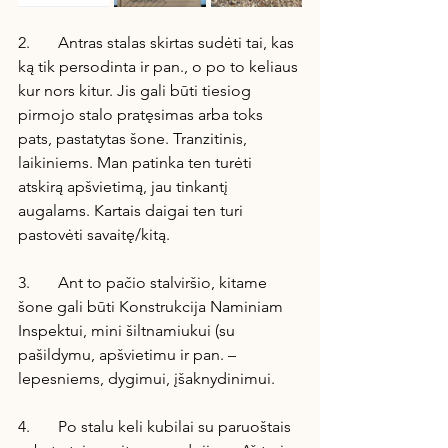
2.       Antras stalas skirtas sudėti tai, kas 
ką tik persodinta ir pan., o po to keliaus 
kur nors kitur. Jis gali būti tiesiog 
pirmojo stalo pratęsimas arba toks 
pats, pastatytas šone. Tranzitinis, 
laikiniems. Man patinka ten turėti 
atskirą apšvietimą, jau tinkantį 
augalams. Kartais daigai ten turi 
pastovėti savaitę/kitą.
3.       Ant to pačio stalviršio, kitame 
šone gali būti Konstrukcija Naminiam 
Inspektui, mini šiltnamiukui (su 
pašildymu, apšvietimu ir pan. – 
lepesniems, dygimui, įšaknydinimui.
4.       Po stalu keli kubilai su paruoštais 