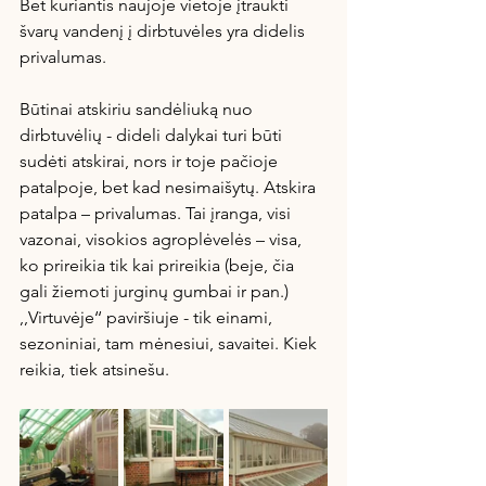
Bet kuriantis naujoje vietoje įtraukti 
švarų vandenį į dirbtuvėles yra didelis 
privalumas.
Būtinai atskiriu sandėliuką nuo 
dirbtuvėlių - dideli dalykai turi būti 
sudėti atskirai, nors ir toje pačioje 
patalpoje, bet kad nesimaišytų. Atskira 
patalpa – privalumas. Tai įranga, visi 
vazonai, visokios agroplėvelės – visa, 
ko prireikia tik kai prireikia (beje, čia 
gali žiemoti jurginų gumbai ir pan.) 
,,Virtuvėje‘‘ paviršiuje - tik einami, 
sezoniniai, tam mėnesiui, savaitei. Kiek 
reikia, tiek atsinešu.