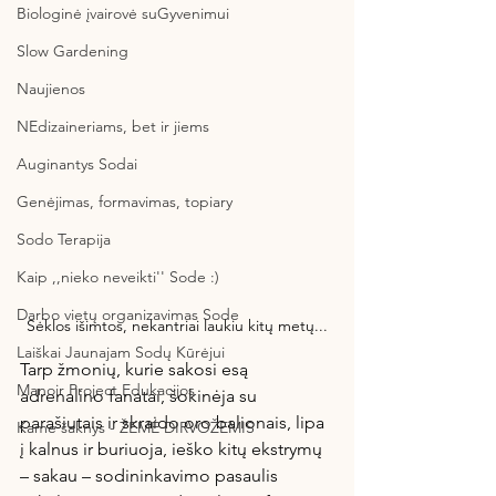
Biologinė įvairovė suGyvenimui
Slow Gardening
Naujienos
NEdizaineriams, bet ir jiems
Auginantys Sodai
Genėjimas, formavimas, topiary
Sodo Terapija
Kaip ,,nieko neveikti'' Sode :)
Darbo vietų organizavimas Sode
Sėklos išimtos, nekantriai laukiu kitų metų...
Laiškai Jaunajam Sodų Kūrėjui
Tarp žmonių, kurie sakosi esą 
Manoir Project Edukacijos
adrenalino fanatai, šokinėja su 
parašiutais ir skraido oro balionais, lipa 
Kame šaknys - ŽEMĖ DIRVOŽEMIS
į kalnus ir buriuoja, ieško kitų ekstrymų 
– sakau – sodininkavimo pasaulis 