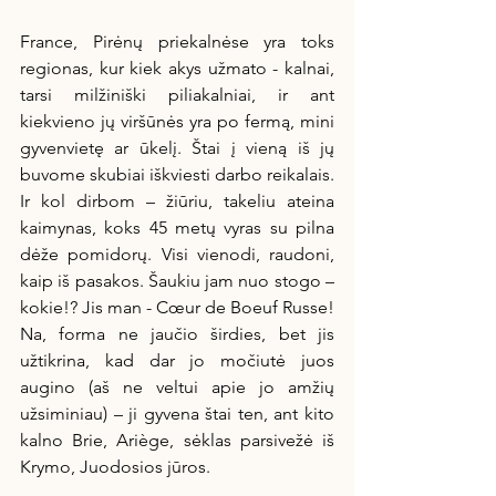
France, Pirėnų priekalnėse yra toks 
regionas, kur kiek akys užmato - kalnai, 
tarsi milžiniški piliakalniai, ir ant 
kiekvieno jų viršūnės yra po fermą, mini 
gyvenvietę ar ūkelį. Štai į vieną iš jų 
buvome skubiai iškviesti darbo reikalais. 
Ir kol dirbom – žiūriu, takeliu ateina 
kaimynas, koks 45 metų vyras su pilna 
dėže pomidorų. Visi vienodi, raudoni, 
kaip iš pasakos. Šaukiu jam nuo stogo – 
kokie!? Jis man - Cœur de Boeuf Russe! 
Na, forma ne jaučio širdies, bet jis 
užtikrina, kad dar jo močiutė juos 
augino (aš ne veltui apie jo amžių 
užsiminiau) – ji gyvena štai ten, ant kito 
kalno Brie, Ariège, sėklas parsivežė iš 
Krymo, Juodosios jūros. 