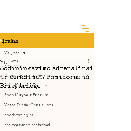
ArtGarden Studio
Kai žinai KODĖL, KAIP yra lengva
Post
Įrašas
Visi įrašai
Sep 7, 2023
Visi įrašai
Sodininkavimo adrenalinai
Happy pins - prisiminimai
ir atradimai. Pomidoras iš
Sodo Kūryba ir Dizainas
Brie, Ariège
Sodo Kūryba ir Priežiūra
Vietos Dvasia (Genius Loci)
Foodscaping'as
Pasimąstymaifilosofavimai