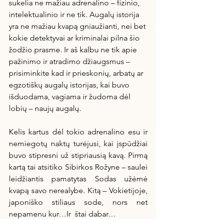
sukelia ne mažiau adrenalino – fizinio, 
intelektualinio ir ne tik. Augalų istorija 
yra ne mažiau kvapą gniaužianti, nei bet 
kokie detektyvai ar kriminalai pilna šio 
žodžio prasme. Ir aš kalbu ne tik apie 
pažinimo ir atradimo džiaugsmus – 
prisiminkite kad ir prieskonių, arbatų ar 
egzotiškų augalų istorijas, kai buvo 
išduodama, vagiama ir žudoma dėl 
lobių – naujų augalų. 
Kelis kartus dėl tokio adrenalino esu ir 
nemiegotų naktų turėjusi, kai įspūdžiai 
buvo stipresni už stipriausią kavą. Pirmą 
kartą tai atsitiko Sibirkos Rožyne – saulei 
leidžiantis pamatytas Sodas užėmė 
kvapą savo nerealybe. Kitą – Vokietijoje, 
japoniško stiliaus sode, nors net 
nepamenu kur…Ir  štai dabar…