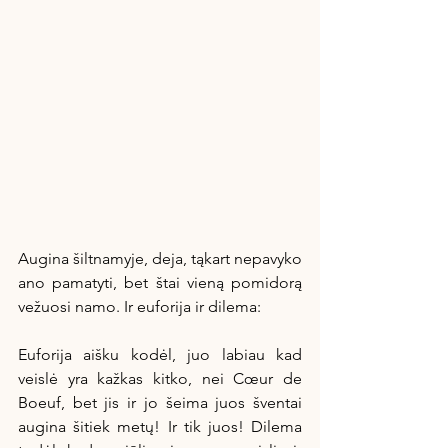
Augina šiltnamyje, deja, tąkart nepavyko 
ano pamatyti, bet štai vieną pomidorą 
vežuosi namo. Ir euforija ir dilema:
Euforija aišku kodėl, juo labiau kad 
veislė yra kažkas kitko, nei Cœur de 
Boeuf, bet jis ir jo šeima juos šventai 
augina šitiek metų! Ir tik juos! Dilema 