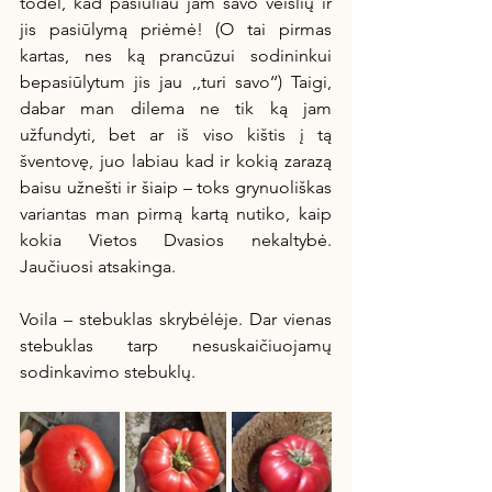
todėl, kad pasiūliau jam savo veislių ir 
jis pasiūlymą priėmė! (O tai pirmas 
kartas, nes ką prancūzui sodininkui 
bepasiūlytum jis jau ,,turi savo‘‘) Taigi, 
dabar man dilema ne tik ką jam 
užfundyti, bet ar iš viso kištis į tą 
šventovę, juo labiau kad ir kokią zarazą 
baisu užnešti ir šiaip – toks grynuoliškas 
variantas man pirmą kartą nutiko, kaip 
kokia Vietos Dvasios nekaltybė. 
Jaučiuosi atsakinga. 
Voila – stebuklas skrybėlėje. Dar vienas 
stebuklas tarp nesuskaičiuojamų 
sodinkavimo stebuklų.