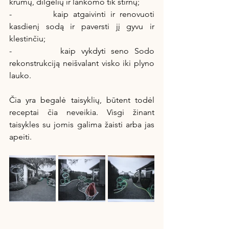
krūmų, dilgėlių ir lankomo tik stirnų;
-         kaip atgaivinti ir renovuoti 
kasdienį sodą ir paversti jį gyvu ir 
klestinčiu;
-         kaip vykdyti seno Sodo 
rekonstrukciją neišvalant visko iki plyno 
lauko. 
Čia yra begalė taisyklių, būtent todėl 
receptai čia neveikia. Visgi žinant 
taisykles su jomis galima žaisti arba jas 
apeiti. 