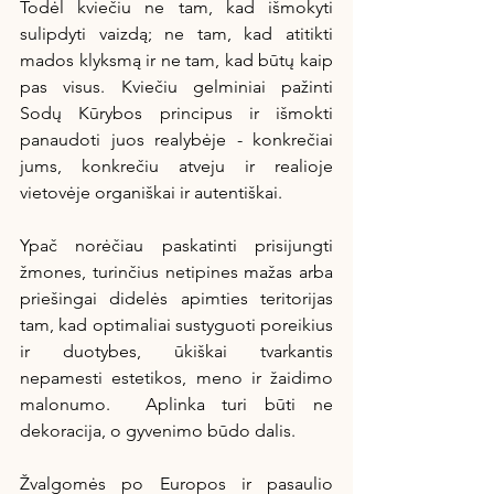
Todėl kviečiu ne tam, kad išmokyti 
sulipdyti vaizdą; ne tam, kad atitikti 
mados klyksmą ir ne tam, kad būtų kaip 
pas visus. Kviečiu gelminiai pažinti 
Sodų Kūrybos principus ir išmokti 
panaudoti juos realybėje - konkrečiai 
jums, konkrečiu atveju ir realioje 
vietovėje organiškai ir autentiškai. 
Ypač norėčiau paskatinti prisijungti 
žmones, turinčius netipines mažas arba 
priešingai didelės apimties teritorijas 
tam, kad optimaliai sustyguoti poreikius 
ir duotybes, ūkiškai tvarkantis 
nepamesti estetikos, meno ir žaidimo 
malonumo.  Aplinka turi būti ne 
dekoracija, o gyvenimo būdo dalis.
Žvalgomės po Europos ir pasaulio 