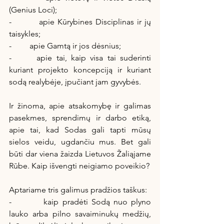
(Genius Loci);
-         apie Kūrybines Disciplinas ir jų 
taisykles;
-         apie Gamtą ir jos dėsnius;
-      apie tai, kaip visa tai suderinti 
kuriant projekto koncepciją ir kuriant 
sodą realybėje, įpučiant jam gyvybės.
Ir žinoma, apie atsakomybę ir galimas 
pasekmes, sprendimų ir darbo etiką, 
apie tai, kad Sodas gali tapti mūsų 
sielos veidu, ugdančiu mus. Bet gali 
būti dar viena žaizda Lietuvos Žaliąjame 
Rūbe. Kaip išvengti neigiamo poveikio?
Aptariame tris galimus pradžios taškus:
-         kaip pradėti Sodą nuo plyno 
lauko arba pilno savaiminukų medžių, 