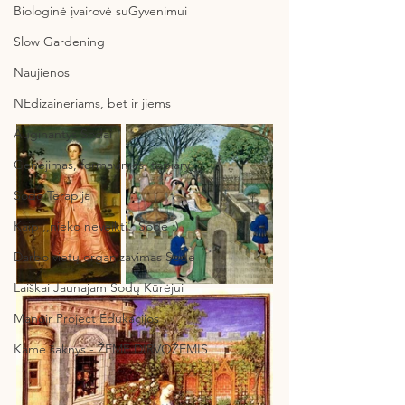
Biologinė įvairovė suGyvenimui
Slow Gardening
Naujienos
NEdizaineriams, bet ir jiems
Auginantys Sodai
Genėjimas, formavimas, topiary
Sodo Terapija
Kaip ,,nieko neveikti'' Sode :)
Darbo vietų organizavimas Sode
Laiškai Jaunajam Sodų Kūrėjui
Manoir Project Edukacijos
Kame šaknys - ŽEMĖ DIRVOŽEMIS