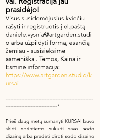
val. Registracija jau 
prasidėjo! 
Visus susidomėjusius kviečiu 
rašyti ir registruotis į el.paštą 
daniele.vysnia@artgarden.studi
o arba užpildyti formą, esančią 
žemiau - susisieksime 
asmeniškai. Temos, Kaina ir 
Esminė informacija: 
https://www.artgarden.studio/k
ursai
--------------------------------------------------------
---------------------------------*
Prieš daug metų sumanyti KURSAI buvo 
skirti norintiems sukurti savo sodo 
dizainą arba pradėti dirbti sodo dizaino 