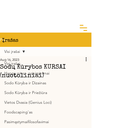
ArtGarden Studio
Kai žinai KODĖL, KAIP yra lengva
Post
Įrašas
Visi įrašai
Aug 16, 2023
Visi įrašai
Sodų Kūrybos KURSAI
Happy pins - prisiminimai
(nuotoliniai)
Sodo Kūryba ir Dizainas
Sodo Kūryba ir Priežiūra
Vietos Dvasia (Genius Loci)
Foodscaping'as
Pasimąstymaifilosofavimai