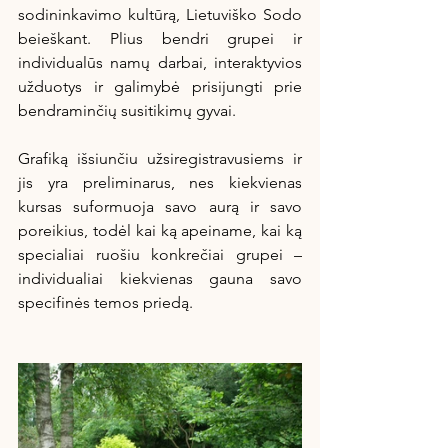
sodininkavimo kultūrą, Lietuviško Sodo 
beieškant. Plius bendri grupei ir 
individualūs namų darbai, interaktyvios 
užduotys ir galimybė prisijungti prie 
bendraminčių susitikimų gyvai.
Grafiką išsiunčiu užsiregistravusiems ir 
jis yra preliminarus, nes kiekvienas 
kursas suformuoja savo aurą ir savo 
poreikius, todėl kai ką apeiname, kai ką 
specialiai ruošiu konkrečiai grupei – 
individualiai kiekvienas gauna savo 
specifinės temos priedą. 