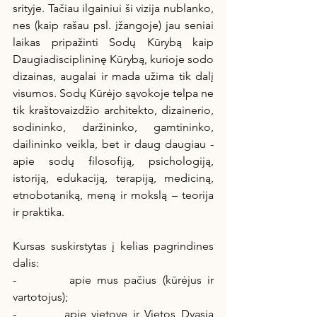
srityje. Tačiau ilgainiui ši vizija nublanko, 
nes (kaip rašau psl. įžangoje) jau seniai 
laikas pripažinti Sodų Kūrybą kaip 
Daugiadisciplininę Kūrybą, kurioje sodo 
dizainas, augalai ir mada užima tik dalį 
visumos. Sodų Kūrėjo sąvokoje telpa ne 
tik kraštovaizdžio architekto, dizainerio, 
sodininko, daržininko, gamtininko, 
dailininko veikla, bet ir daug daugiau - 
apie sodų filosofiją, psichologiją, 
istoriją, edukaciją, terapiją, mediciną, 
etnobotaniką, meną ir mokslą – teorija 
ir praktika.
Kursas suskirstytas į kelias pagrindines 
dalis:
-         apie mus pačius (kūrėjus ir 
vartotojus);
-         apie vietovę ir Vietos Dvasią 