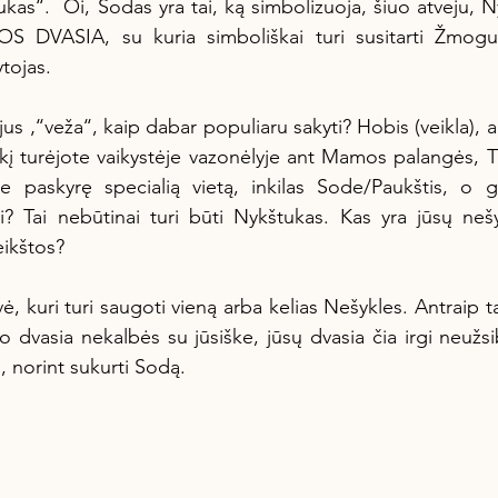
OS DVASIA, su kuria simboliškai turi susitarti Žmogus
ytojas.
okį turėjote vaikystėje vazonėlyje ant Mamos palangės, T
te paskyrę specialią vietą, inkilas Sode/Paukštis, o g
ui? Tai nebūtinai turi būti Nykštukas. Kas yra jūsų nešy
eikštos?
o dvasia nekalbės su jūsiške, jūsų dvasia čia irgi neužsib
s, norint sukurti Sodą.