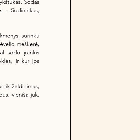
 - Sodininkas, 
ėvelio meškerė, 
al sodo įrankis 
klės, ir kur jos 
us, vieniša juk. 