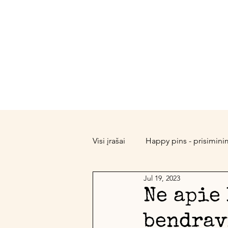
A
Pradžia
Apie
Visi įrašai
Happy pins - prisimini
Jul 19, 2023
Vietos Dvasia (Genius Loci)
Ne apie 
bendrav
Slow Gardening
Naujienos