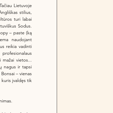
liškas stilius, 
tūros turi labai 
etuviškus Sodus. 
copy – paste (ką 
tema naudojant 
 reikia vadinti 
profesionalaus 
 mažai vietos... 
 nagus ir tapsi 
 Bonsai – vienas 
uris įvaldęs tik 
inimas. 