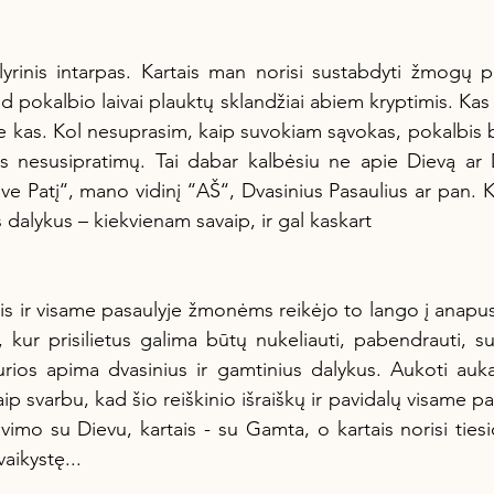
, kad pokalbio laivai plauktų sklandžiai abiem kryptimis. Ka
e kas. Kol nesuprasim, kaip suvokiam sąvokas, pokalbis bu
as nesusipratimų. Tai dabar kalbėsiu ne apie Dievą ar 
e Patį‘‘, mano vidinį ‘‘AŠ‘‘, Dvasinius Pasaulius ar pan. Ka
 dalykus – kiekvienam savaip, ir gal kaskart 
, kur prisilietus galima būtų nukeliauti, pabendrauti, sužin
rios apima dvasinius ir gamtinius dalykus. Aukoti aukas,
taip svarbu, kad šio reiškinio išraiškų ir pavidalų visame p
avimo su Dievu, kartais - su Gamta, o kartais norisi ties
vaikystę...