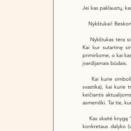
Jei kas paklaustų, ka
Genėjimas, formavimas, topiary
    Nykštukai! Besko
    Nykštukas tėra simbolis, kuris pakeliui į šiuolaikinius sodus totaliai pametė savo prasmę. 
Laiškai Jaunajam Sodų Kūrėjui
Kai kur sutartinę s
primiršome, o kai kas
įvardijamais būdais. 
    Kai kurie simboliai gerokai teršti, bet pažeminti jų prasmės ir reikšmės nepavyko (pvz. 
svastika), kai kurie 
keičiantis aktualijoms
asmeniški. Tai tie, 
    Kas skaitė knygą ‘‘Haris Poteris‘‘, turbūt prisimena NEŠYKLES. Kai prisilietus prie kažkokio 
konkretaus dalyko (v