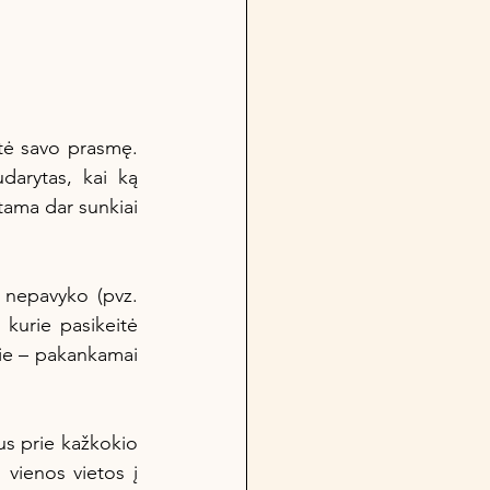
bo vietų organizavimas Sode
OŽEMIS
arytas, kai ką 
tama dar sunkiai 
 kurie pasikeitė 
rie – pakankamai 
vienos vietos į 