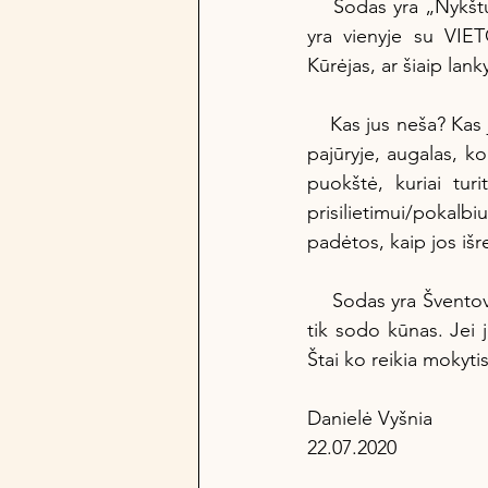
    Sodas yra „Nykštukas‘‘.  Oi, Sodas yra tai, ką simbolizuoja, šiuo atveju, Nykštukas. Sodas 
yra vienyje su VIET
Kūrėjas, ar šiaip lank
    Kas jus neša? Kas jus ‚‘‘veža‘‘, kaip dabar populiaru sakyti? Hobis (veikla), akmenys, surinkti 
pajūryje, augalas, k
puokštė, kuriai turi
prisilietimui/pokalbi
padėtos, kaip jos išr
    Sodas yra Šventovė, kuri turi saugoti vieną arba kelias Nešykles. Antraip tai tik želdinimas, 
tik sodo kūnas. Jei j
Štai ko reikia mokyti
Danielė Vyšnia 
22.07.2020