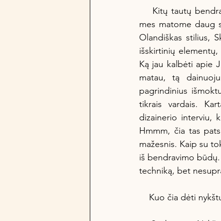
    Kitų tautų bendravimo išraiškos mums gali būti visiškai nesuprantamos. Tačiau Lietuvoje 
mes matome daug skir
Olandiškas stilius, S
išskirtinių elementų,
Ką jau kalbėti apie J
matau, tą dainuoju
pagrindinius išmoktu
tikrais vardais. Ka
dizainerio interviu, 
Hmmm, čia tas pats, 
mažesnis. Kaip su tok
iš bendravimo būdų. S
techniką, bet nesupr
    Kuo čia dėti ny