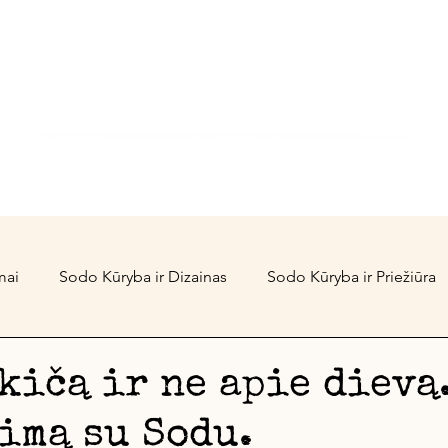
rtGarden Stu
Kai žinai KODĖL, KAIP yra lengva
Kursai
Konsultacijos
Projektai
Blogas
mai
Sodo Kūryba ir Dizainas
Sodo Kūryba ir Priežiūra
Foodscaping'as
Pasimąstymaifilosofavimai
Biologin
kičą ir ne apie dievą
imą su Sodu.
NEdizaineriams, bet ir jiems
Auginantys Sodai