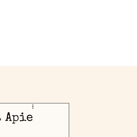
dio
Kontaktai
ė įvairovė suGyvenimui
. Apie