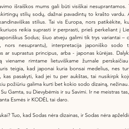
tingų stilių sodų, dažnai pavadintų to krašto vardu. Ang
kandinaviškas stilius. Tai vis Europa, nors patikėkite, kul
 kuriuos reikia suprasti ir perprasti, prieš perkeliant į Li
aponiškus Sodus; šiuo atveju galimi tik trys variantai – 
, nors nesuprantu), interpretacija japoniško sodo 
s ar suprastus principus, arba - japonas kūrėjas. Dalykus
rtą viename rimtame lietuviškame žurnale perskaičiau 
kuris teigia, kad japonai kuria bonsai medelius, nes turi
kas pasakyti, kad jei tu per aukštas, tai nusikirpk kojų
iu požiūriu galima kurti bet kokio sodo dizainą, nežinau.
u Gamta, su Dievybėmis ir su Savimi. Ir ne meistras tas, k
anta Esmės ir KODĖL tai daro.
kštukai? Tuo, kad Sodas nėra dizainas, ir Sodas nėra apželd