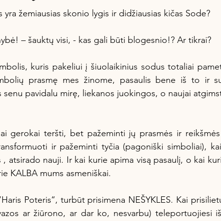
s yra žemiausias skonio lygis ir didžiausias kičas Sode?
Sodo Terapija
Kaip ,,nieko neveikti'' Sode :)
Dar
nybė! – šauktų visi, - kas gali būti blogesnio!? Ar tikrai?
Manoir Project Edukacijos
Kame šaknys - ŽEMĖ DIRV
imbolių prasmę mes žinome, pasaulis bene iš to ir sud
 senu pavidalu mirę, liekanos juokingos, o naujai atgims
transformuoti ir pažeminti tyčia (pagoniški simboliai), kai
 , atsirado nauji. Ir kai kurie apima visą pasaulį, o kai ku
kurie KALBA mums asmeniškai.
azos ar žiūrono, ar dar ko, nesvarbu) teleportuojiesi iš 