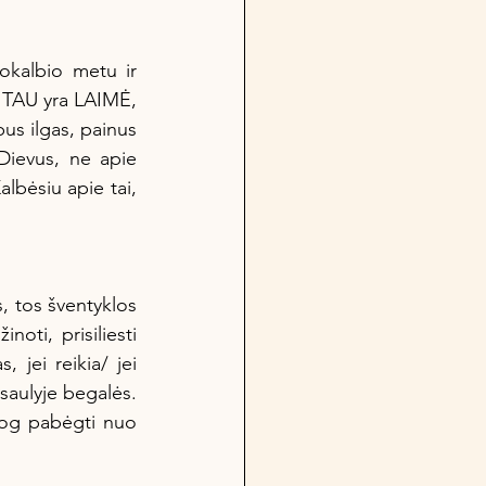
s TAU yra LAIMĖ, 
s ilgas, painus 
Dievus, ne apie 
lbėsiu apie tai, 
oti, prisiliesti 
 jei reikia/ jei 
asaulyje begalės. 
iog pabėgti nuo 