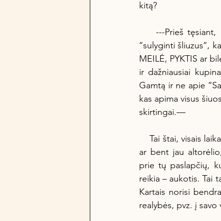
kitą? 
    ---Prieš tęsiant, lyrinis intarpas. Kartais man norisi sustabdyti žmogų pokalbio metu ir 
‘‘sulyginti šliuzus‘‘
MEILĖ, PYKTIS ar bil
ir dažniausiai kupin
Gamtą ir ne apie ‘‘Sav
kas apima visus šiuos
skirtingai.—
    Tai štai, visais laikais ir visame pasaulyje žmonėms reikėjo to lango į anapus, tos šventyklos 
ar bent jau altorėlio
prie tų paslapčių, ku
reikia – aukotis. Tai 
Kartais norisi bendr
realybės, pvz. į savo 