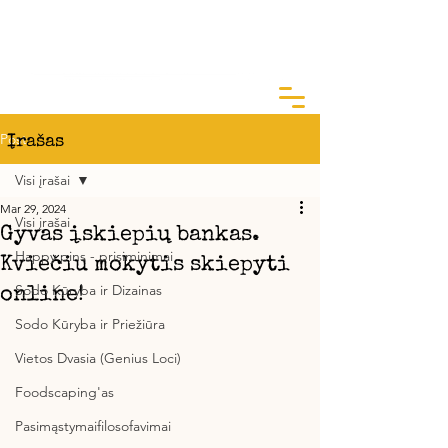
ArtGarden Studio
Kai žinai KODĖL, KAIP yra lengva
Post
Įrašas
Visi įrašai
Mar 29, 2024
Visi įrašai
Gyvas įskiepių bankas.
Happy pins - prisiminimai
Kviečiu mokytis skiepyti
Sodo Kūryba ir Dizainas
online!
Sodo Kūryba ir Priežiūra
Vietos Dvasia (Genius Loci)
Foodscaping'as
Pasimąstymaifilosofavimai