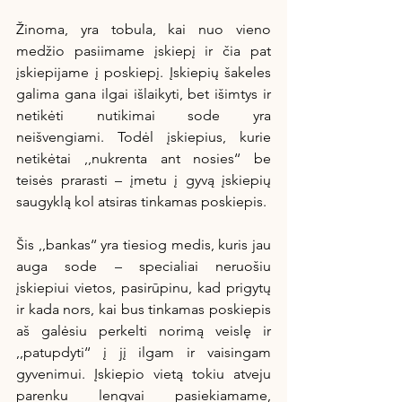
Žinoma, yra tobula, kai nuo vieno 
medžio pasiimame įskiepį ir čia pat 
įskiepijame į poskiepį. Įskiepių šakeles 
galima gana ilgai išlaikyti, bet išimtys ir 
netikėti nutikimai sode yra 
neišvengiami. Todėl įskiepius, kurie 
netikėtai ,,nukrenta ant nosies‘‘ be 
teisės prarasti – įmetu į gyvą įskiepių 
saugyklą kol atsiras tinkamas poskiepis.
Šis ,,bankas‘‘ yra tiesiog medis, kuris jau 
auga sode – specialiai neruošiu 
įskiepiui vietos, pasirūpinu, kad prigytų 
ir kada nors, kai bus tinkamas poskiepis 
aš galėsiu perkelti norimą veislę ir 
,,patupdyti‘‘ į jį ilgam ir vaisingam 
gyvenimui. Įskiepio vietą tokiu atveju 
parenku lengvai pasiekiamame, 