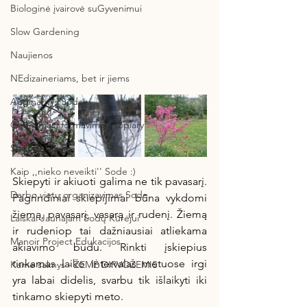
Biologinė įvairovė suGyvenimui
Slow Gardening
Naujienos
NEdizaineriams, bet ir jiems
Auginantys Sodai
Genėjimas, formavimas, topiary
Sodo Terapija
Kaip ,,nieko neveikti'' Sode :)
Skiepyti ir akiuoti galima ne tik pavasarį. 
Darbo vietų organizavimas Sode
Pagrindiniai skiepijimai būna vykdomi 
žiemą, pavasarį, vasarą ir rudenį. Žiemą 
Laiškai Jaunajam Sodų Kūrėjui
ir rudeniop tai dažniausiai atliekama 
Manoir Project Edukacijos
akiavimo būdu. Rinkti įskiepius 
tinkamas laiko intervalas metuose irgi 
Kame šaknys - ŽEMĖ DIRVOŽEMIS
yra labai didelis, svarbu tik išlaikyti iki 
tinkamo skiepyti meto.