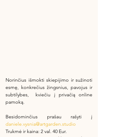
Norinčius išmokti skiepijimo ir sužinoti 
esmę, konkrečius žingsnius, pavojus ir 
subtilybes,  kviečiu į privačią online 
pamoką.
Besidominčius prašau rašyti į 
daniele.vysnia@artgarden.studio
Trukmė ir kaina: 2 val. 40 Eur.