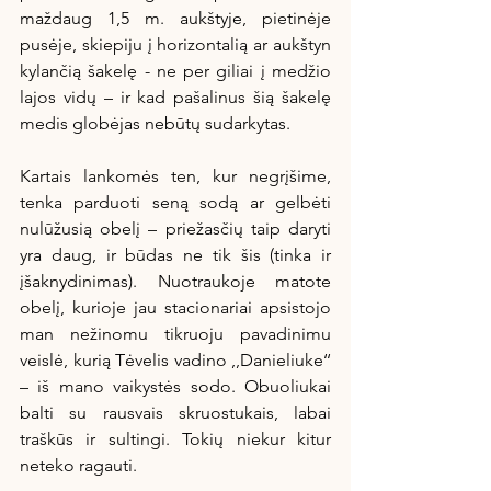
maždaug 1,5 m. aukštyje, pietinėje 
pusėje, skiepiju į horizontalią ar aukštyn 
kylančią šakelę - ne per giliai į medžio 
lajos vidų – ir kad pašalinus šią šakelę 
medis globėjas nebūtų sudarkytas.
Kartais lankomės ten, kur negrįšime, 
tenka parduoti seną sodą ar gelbėti 
nulūžusią obelį – priežasčių taip daryti 
yra daug, ir būdas ne tik šis (tinka ir 
įšaknydinimas). Nuotraukoje matote 
obelį, kurioje jau stacionariai apsistojo 
man nežinomu tikruoju pavadinimu 
veislė, kurią Tėvelis vadino ,,Danieliuke‘‘ 
– iš mano vaikystės sodo. Obuoliukai 
balti su rausvais skruostukais, labai 
traškūs ir sultingi. Tokių niekur kitur 
neteko ragauti.