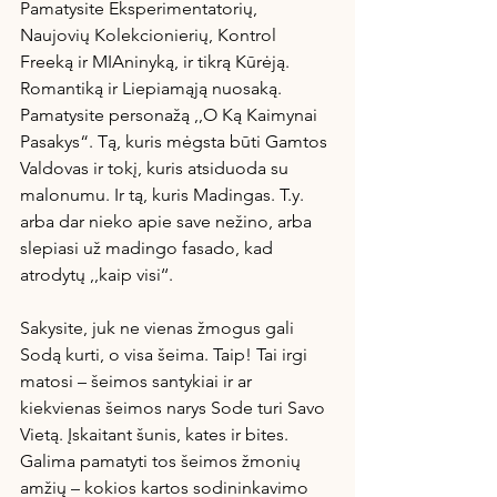
Pamatysite Eksperimentatorių, 
Naujovių Kolekcionierių, Kontrol 
Freeką ir MIAninyką, ir tikrą Kūrėją. 
Romantiką ir Liepiamąją nuosaką. 
Pamatysite personažą ,,O Ką Kaimynai 
Pasakys“. Tą, kuris mėgsta būti Gamtos 
Valdovas ir tokį, kuris atsiduoda su 
malonumu. Ir tą, kuris Madingas. T.y. 
arba dar nieko apie save nežino, arba 
slepiasi už madingo fasado, kad 
atrodytų ,,kaip visi‘‘.
Sakysite, juk ne vienas žmogus gali 
Sodą kurti, o visa šeima. Taip! Tai irgi 
matosi – šeimos santykiai ir ar 
kiekvienas šeimos narys Sode turi Savo 
Vietą. Įskaitant šunis, kates ir bites. 
Galima pamatyti tos šeimos žmonių 
amžių – kokios kartos sodininkavimo 