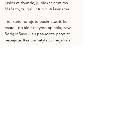
juslės atisbunda, jų niekas neatims. 
Maža to, tai gali ir turi būti lavinama!
Tie, kurie norėjote pasimatuoti, kur 
esate - po šio skaitymo aplankę savo 
Sodą ir Save - jau paaugote patys to 
nepajutę. Kas pamatyta to negalima 
atmatyti atgal. Vadinasi, pasikeis ir 
rūbas - aplinka. Tai tie nematomi 
veidrodžiai sode. Svarbus mūsų 
santykis į save - kaip mes save matome, 
kaip save vertiname, kaip mokame save 
mylėti ir gerbti. Toks santykis bus ir su 
aplinka, su kitais. O tai netrunka 
atsiskleisti.
Garden is New Sexy ir mūsų veidrodis. 
Taigi, elkitės atitinkamai. Prisidenkit tai, 
ko nenorit demonstruoti. Ką norite 