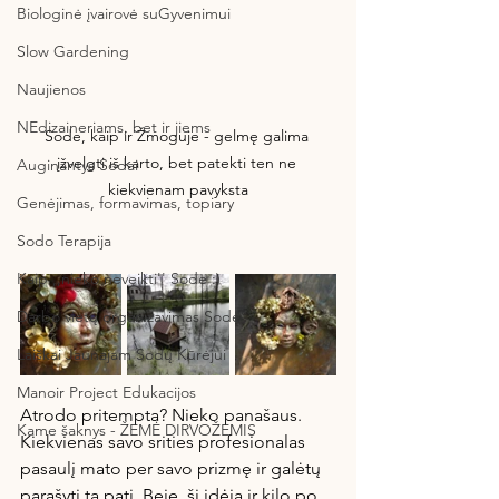
Biologinė įvairovė suGyvenimui
Slow Gardening
Naujienos
NEdizaineriams, bet ir jiems
Sode, kaip ir Žmoguje - gelmę galima 
įžvelgti iš karto, bet patekti ten ne 
Auginantys Sodai
kiekvienam pavyksta
Genėjimas, formavimas, topiary
Sodo Terapija
Kaip ,,nieko neveikti'' Sode :)
Darbo vietų organizavimas Sode
Laiškai Jaunajam Sodų Kūrėjui
Manoir Project Edukacijos
Atrodo pritempta? Nieko panašaus. 
Kame šaknys - ŽEMĖ DIRVOŽEMIS
Kiekvienas savo srities profesionalas 
pasaulį mato per savo prizmę ir galėtų 
parašyti tą patį. Beje, ši idėja ir kilo po 