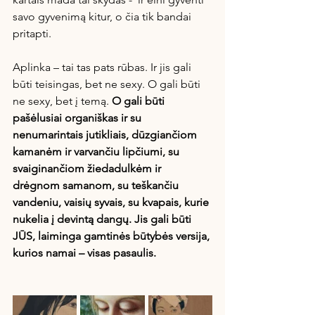
savo gyvenimą kitur, o čia tik bandai 
pritapti.
Aplinka – tai tas pats rūbas. Ir jis gali 
būti teisingas, bet ne sexy. O gali būti 
ne sexy, bet į temą. 
O gali būti 
pašėlusiai organiškas ir su 
nenumarintais jutikliais, dūzgiančiom 
kamanėm ir varvančiu lipčiumi, su 
svaiginančiom žiedadulkėm ir 
drėgnom samanom, su teškančiu 
vandeniu, vaisių syvais, su kvapais, kurie 
nukelia į devintą dangų. Jis gali būti 
JŪS, laiminga gamtinės būtybės versija, 
kurios namai – visas pasaulis.