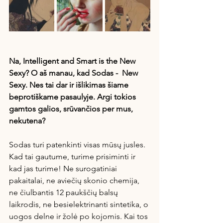
Na, Intelligent and Smart is the New 
Sexy? O aš manau, kad Sodas -  New 
Sexy. Nes tai dar ir išlikimas šiame 
beprotiškame pasaulyje. Argi tokios 
gamtos galios, srūvančios per mus, 
nekutena?
Sodas turi patenkinti visas mūsų jusles. 
Kad tai gautume, turime prisiminti ir 
kad jas turime! Ne surogatiniai 
pakaitalai, ne aviečių skonio chemija, 
ne čiulbantis 12 paukščių balsų 
laikrodis, ne besielektrinanti sintetika, o 
uogos delne ir žolė po kojomis. Kai tos 