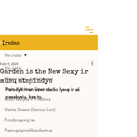
ArtGarden Studio
Kai žinai KODĖL, KAIP yra lengva
Post
Įrašas
Visi įrašai
Feb 9, 2024
Visi įrašai
Garden is the New Sexy ir
Happy pins - prisiminimai
mūsų atspindys
Sodo Kūryba ir Dizainas
Parodyk man savo daržo lysvę ir aš 
pasakysiu, kas tu.
Sodo Kūryba ir Priežiūra
Vietos Dvasia (Genius Loci)
Foodscaping'as
Pasimąstymaifilosofavimai