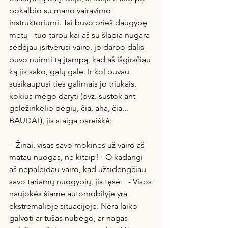
pokalbio su mano vairavimo 
instruktoriumi. Tai buvo prieš daugybę 
metų - tuo tarpu kai aš su šlapia nugara 
sėdėjau įsitvėrusi vairo, jo darbo dalis 
buvo nuimti tą įtampą, kad aš išgirsčiau 
ką jis sako, galų gale. Ir kol buvau 
susikaupusi ties galimais jo triukais, 
kokius mėgo daryti (pvz. sustok ant 
geležinkelio bėgių, čia, aha, čia... 
BAUDA!), jis staiga pareiškė:
-  Žinai, visas savo mokines už vairo aš 
matau nuogas, ne kitaip! - O kadangi 
aš nepaleidau vairo, kad užsidengčiau 
savo tariamų nuogybių, jis tęsė:   - Visos 
naujokės šiame automobilyje yra 
ekstremalioje situacijoje. Nėra laiko 
galvoti ar tušas nubėgo, ar nagas 