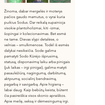
Žinoma, dabar mergelės ir moterys  
pačios gaudo mamutus, o vyrai kuria 
puikius Sodus. Dar reikalą supainioja 
visokie plantoholizmai, kiti -izmai, 
šopingai ir kolecionavimas. Bet esmė 
ne tame. Dievas slypi detalėse, o 
velnias – smulkmenose. Todėl iš esmės 
dalykai nesikeičia. Sode galima 
pamatyti Sodo Kūrėjo išprusimą, 
statusą, disponavimą laiku arba pinigais 
(juk laikas – irgi pinigai), galima matyti 
pasaulėžiūrą, nagingumą, darbštumą, 
aktyvumą, socialinį bendravimą, 
pagarbą ir savigarbą. Apie higieną – 
labai daug. Kaip bebūtų keista, būtent 
čia pasireiškia visos skonio apraiškos. 
Apie meilę, seksą ir dėmesingumą irgi. 