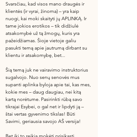
Svarsčiau, kad visos mano draugės ir 
klientės (ir vyrai, žinoma) – yra kaip 
nuogi, kai moki skaityti jų APLINKĄ. Ir 
tame jokios erotikos – tik didžiulė 
atsakomybė už tą žmogų, kuris yra 
pažeidžiamas. Šioje vietoje galiu 
pasukti temą apie jautrumą dirbant su 
klientu ir atsakomybę, bet...
Šią temą juk ne vairavimo instruktorius 
sugalvojo. Nuo senų senovės mus 
supanti aplinka byloja apie tai, kas mes, 
kokie mes – daug daugiau, nei kitą 
kartą norėtume. Pasirinkti rūbą savo 
tikrajai Esybei, o gal net ir lipdyti ją – 
štai vertas gyvenimo tikslas! Būti 
Savimi, geriausia savojo AŠ versija!
Bet iki to reikia mokėti prisikasti 