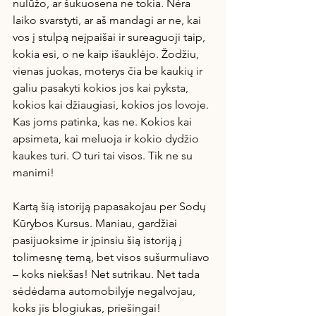
nulūžo, ar šukuosena ne tokia. Nėra 
laiko svarstyti, ar aš mandagi ar ne, kai 
vos į stulpą neįpaišai ir sureaguoji taip, 
kokia esi, o ne kaip išauklėjo. Žodžiu, 
vienas juokas, moterys čia be kaukių ir 
galiu pasakyti kokios jos kai pyksta, 
kokios kai džiaugiasi, kokios jos lovoje. 
Kas joms patinka, kas ne. Kokios kai 
apsimeta, kai meluoja ir kokio dydžio 
kaukes turi. O turi tai visos. Tik ne su 
manimi!
Kartą šią istoriją papasakojau per Sodų 
Kūrybos Kursus. Maniau, gardžiai 
pasijuoksime ir įpinsiu šią istoriją į 
tolimesnę temą, bet visos sušurmuliavo 
– koks niekšas! Net sutrikau. Net tada 
sėdėdama automobilyje negalvojau, 
koks jis blogiukas, priešingai! 