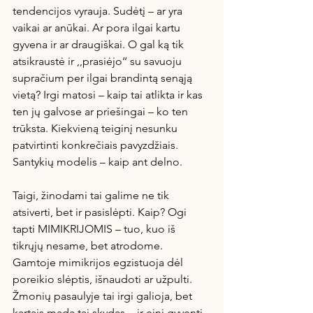
tendencijos vyrauja. Sudėtį – ar yra 
vaikai ar anūkai. Ar pora ilgai kartu 
gyvena ir ar draugiškai. O gal ką tik 
atsikraustė ir ,,prasiėjo‘‘ su savuoju 
supračium per ilgai brandintą senąją 
vietą? Irgi matosi – kaip tai atlikta ir kas 
ten jų galvose ar priešingai – ko ten 
trūksta. Kiekvieną teiginį nesunku 
patvirtinti konkrečiais pavyzdžiais. 
Santykių modelis – kaip ant delno.
Taigi, žinodami tai galime ne tik 
atsiverti, bet ir pasislėpti. Kaip? Ogi 
tapti MIMIKRIJOMIS – tuo, kuo iš 
tikrųjų nesame, bet atrodome. 
Gamtoje mimikrijos egzistuoja dėl 
poreikio slėptis, išnaudoti ar užpulti. 
Žmonių pasaulyje tai irgi galioja, bet 
kartais mada tai skydas -  ir eini gyventi 