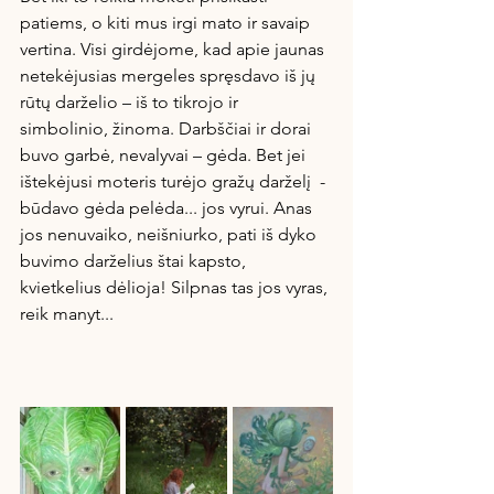
patiems, o kiti mus irgi mato ir savaip 
vertina. Visi girdėjome, kad apie jaunas 
netekėjusias mergeles spręsdavo iš jų 
rūtų darželio – iš to tikrojo ir 
simbolinio, žinoma. Darbščiai ir dorai 
buvo garbė, nevalyvai – gėda. Bet jei 
ištekėjusi moteris turėjo gražų darželį  - 
būdavo gėda pelėda... jos vyrui. Anas 
jos nenuvaiko, neišniurko, pati iš dyko 
buvimo darželius štai kapsto, 
kvietkelius dėlioja! Silpnas tas jos vyras, 
reik manyt...