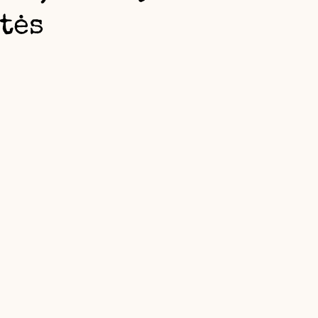
tės
Sodo Terapija
Kaip ,,nieko neveikti'' Sode :)
Dar
Manoir Project Edukacijos
Kame šaknys - ŽEMĖ DIRV