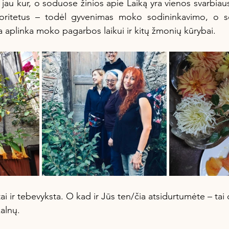
jau kur, o soduose žinios apie Laiką yra vienos svarbiausi
prioritetus – todėl gyvenimas moko sodininkavimo, o so
 aplinka moko pagarbos laikui ir kitų žmonių kūrybai. 
 ir tebevyksta. O kad ir Jūs ten/čia atsidurtumėte – tai 
alnų. 