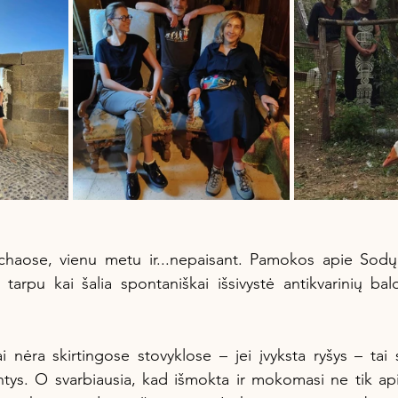
chaose, vienu metu ir...nepaisant. Pamokos apie Sodų 
o tarpu kai šalia spontaniškai išsivystė antikvarinių bal
i nėra skirtingose stovyklose – jei įvyksta ryšys – tai 
tys. O svarbiausia, kad išmokta ir mokomasi ne tik api