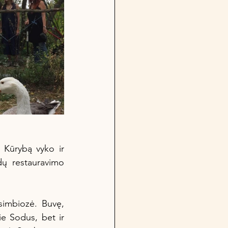
Kūrybą vyko ir 
dų restauravimo 
simbiozė. Buvę, 
e Sodus, bet ir 