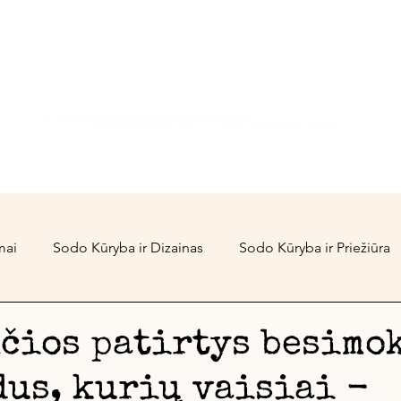
rtGarden Stu
Kai žinai KODĖL, KAIP yra lengva
Kursai
Konsultacijos
Projektai
Blogas
mai
Sodo Kūryba ir Dizainas
Sodo Kūryba ir Priežiūra
Foodscaping'as
Pasimąstymaifilosofavimai
Biologin
čios patirtys besimo
dus, kurių vaisiai -
NEdizaineriams, bet ir jiems
Auginantys Sodai