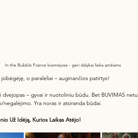
In the Bubble France kosmėjose - geri dalykai lieka amžiams
sibėgėję, o paraleliai – auginančios patirtys!
 dvejopas – gyvai ir nuotoliniu būdu. Bet BUVIMAS neturi
/negalėjimo. Yra noras ir atsiranda būdai. 
io Už Idėją, Kurios Laikas Atėjo!