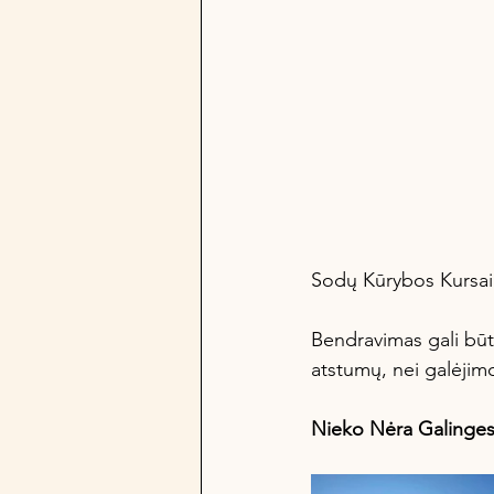
Sodų Kūrybos Kursai į
Bendravimas gali būti
atstumų, nei galėjimo
Nieko Nėra Galingesn