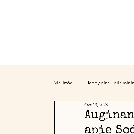
A
Pradžia
Apie
Visi įrašai
Happy pins - prisimini
Oct 13, 2023
Vietos Dvasia (Genius Loci)
Auginan
apie So
Slow Gardening
Naujienos