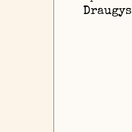
Draugys
Genėjimas, formavimas, topiary
Laiškai Jaunajam Sodų Kūrėjui