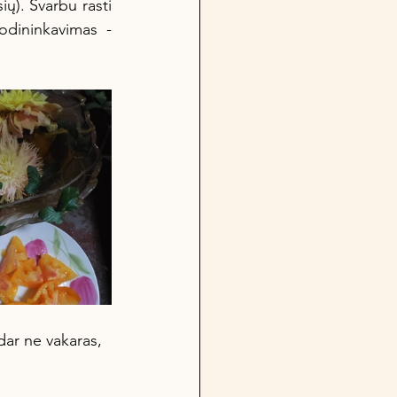
ų). Svarbu rasti 
dininkavimas - 
dar ne vakaras, 