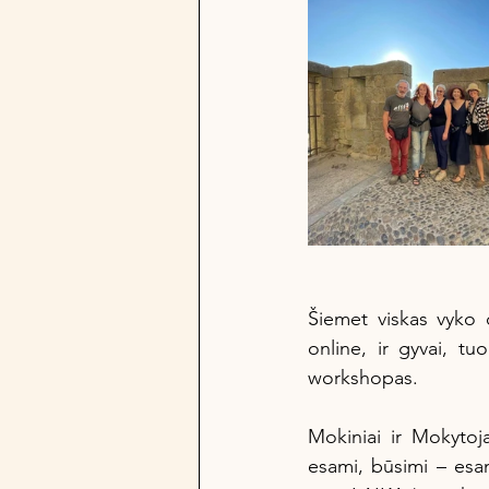
Šiemet viskas vyko 
online, ir gyvai, tu
workshopas. 
Mokiniai ir Mokytoja
esami, būsimi – esan