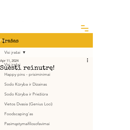
ArtGarden Studio
Kai žinai KODĖL, KAIP yra lengva
Post
Įrašas
Visi įrašai
Apr 11, 2024
Visi įrašai
Suėsti reinutrę!
Happy pins - prisiminimai
Sodo Kūryba ir Dizainas
Sodo Kūryba ir Priežiūra
Vietos Dvasia (Genius Loci)
Foodscaping'as
Pasimąstymaifilosofavimai