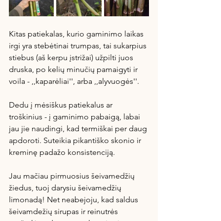
Kitas patiekalas, kurio gaminimo laikas 
irgi yra stebėtinai trumpas, tai sukarpius 
stiebus (aš kerpu įstrižai) užpilti juos 
druska, po kelių minučių pamaigyti ir 
voila - ,,kaparėliai'', arba ,,alyvuogės''.
Dedu į mėsiškus patiekalus ar 
troškinius - į gaminimo pabaigą, labai 
jau jie naudingi, kad termiškai per daug 
apdoroti. Suteikia pikantiško skonio ir 
kreminę padažo konsistenciją.
Jau mačiau pirmuosius šeivamedžių 
žiedus, tuoj darysiu šeivamedžių 
limonadą! Net neabejoju, kad saldus 
šeivamdežių sirupas ir reinutrės 