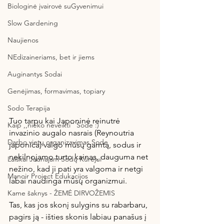
Biologinė įvairovė suGyvenimui
Slow Gardening
Naujienos
NEdizaineriams, bet ir jiems
Auginantys Sodai
Genėjimas, formavimas, topiary
Sodo Terapija
Tuo tarpu kai Japoninė reinutrė 
Kaip ,,nieko neveikti'' Sode :)
invazinio augalo nasrais (Reynoutria 
Darbo vietų organizavimas Sode
japonica) valgo mūsų gamtą, sodus ir 
nekilnojamo turto kainas, dauguma net 
Laiškai Jaunajam Sodų Kūrėjui
nežino, kad ji pati yra valgoma ir netgi 
Manoir Project Edukacijos
labai naudinga mūsų organizmui.
Kame šaknys - ŽEMĖ DIRVOŽEMIS
Tas, kas jos skonį sulygins su rabarbaru, 
pagirs ją - išties skonis labiau panašus į 