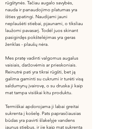
rūgštynės. Tačiau augalo savybės, 
nauda ir panaudojimo platumas yra 
išties ypatingi. Naudijami jauni 
neplaušėti stiebai, pjaunami, o tiksliau 
laužomi pavasarį. Todėl juos skinant 
pasigirdęs pokštelėjimas yra geras 
ženklas - plaušų nėra.
Mes pratę vadinti valgomus augalus 
vaisiais, daržovėmis ar prieskoniais. 
Reinutrė pati yra tikrai rūgšti, bet ją 
galima gaminti su cukrumi ir turėti visą 
saldumynų įvairovę, o su druska ji kaip 
mat tampa visiškai kitu produktu. 
Termiškai apdorojama ji labai greitai 
sukrenta į košelę. Pats paprasčiausias 
būdas yra pavirti šlakelyje vandens 
jaunus stiebus, ir jie kaip mat sukrenta 