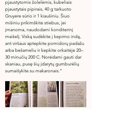
pjaustytomis žolelėmis, kubeliais 
pjaustytais pipirais, 40 g tarkuoto 
Gruyere sūrio ir 1 kiaušiniu. Šiuo 
mišiniu prikimškite stiebus, jei 
įmanoma, naudodami konditerinį 
maišelį. Viską sudėkite į kepimo indą, 
ant viršaus aptepkite pomidorų padažu 
arba bešameliu ir kepkite orkaitėje 20–
30 minučių 200 C. Norėdami gauti dar 
skaniau, pusę šių įdarytų gumburėlių 
sumaišykite su makaronais."
Foodscaping'as