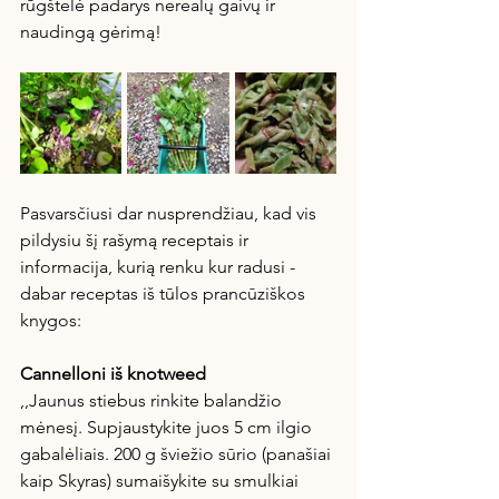
rūgštelė padarys nerealų gaivų ir 
naudingą gėrimą!
Pasvarsčiusi dar nusprendžiau, kad vis 
pildysiu šį rašymą receptais ir 
informacija, kurią renku kur radusi - 
dabar receptas iš tūlos prancūziškos 
knygos: 
Cannelloni iš knotweed
,,Jaunus stiebus rinkite balandžio 
mėnesį. Supjaustykite juos 5 cm ilgio 
gabalėliais. 200 g šviežio sūrio (panašiai 
kaip Skyras) sumaišykite su smulkiai 