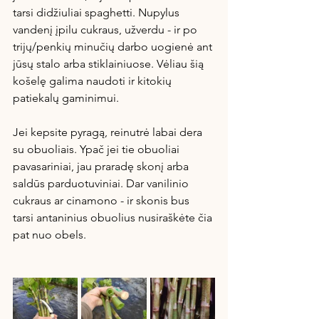
tarsi didžiuliai spaghetti. Nupylus 
vandenį įpilu cukraus, užverdu - ir po 
trijų/penkių minučių darbo uogienė ant 
jūsų stalo arba stiklainiuose. Vėliau šią 
košelę galima naudoti ir kitokių 
patiekalų gaminimui.
Jei kepsite pyragą, reinutrė labai dera 
su obuoliais. Ypač jei tie obuoliai 
pavasariniai, jau praradę skonį arba 
saldūs parduotuviniai. Dar vanilinio 
cukraus ar cinamono - ir skonis bus 
tarsi antaninius obuolius nusiraškėte čia 
pat nuo obels.