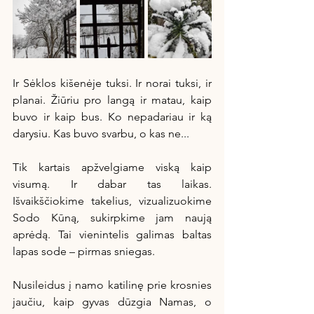
Ir Sėklos kišenėje tuksi. Ir norai tuksi, ir 
planai. Žiūriu pro langą ir matau, kaip 
buvo ir kaip bus. Ko nepadariau ir ką 
darysiu. Kas buvo svarbu, o kas ne...
Tik kartais apžvelgiame viską kaip 
visumą. Ir dabar tas laikas. 
Išvaikščiokime takelius, vizualizuokime 
Sodo Kūną, sukirpkime jam naują 
aprėdą. Tai vienintelis galimas baltas 
lapas sode – pirmas sniegas.
Nusileidus į namo katilinę prie krosnies 
jaučiu, kaip gyvas dūzgia Namas, o 