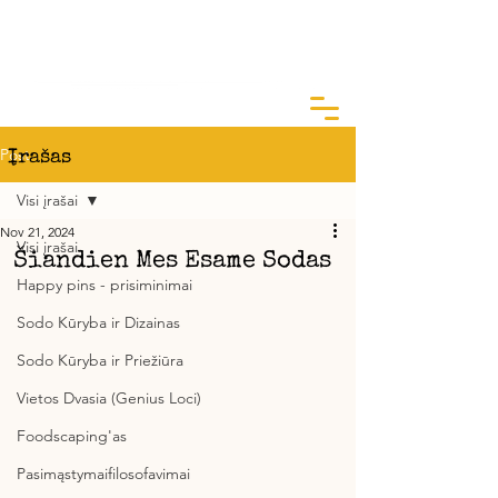
ArtGarden Studio
Kai žinai KODĖL, KAIP yra lengva
Post
Įrašas
Visi įrašai
Nov 21, 2024
Visi įrašai
Šiandien Mes Esame Sodas
Happy pins - prisiminimai
Sodo Kūryba ir Dizainas
Sodo Kūryba ir Priežiūra
Vietos Dvasia (Genius Loci)
Foodscaping'as
Pasimąstymaifilosofavimai