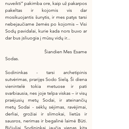
nuveikti‘‘ pakimba ore, kaip už pakarpos 
pakeltas ir kojomis vis dar 
mosikuojantis šunytis, ir mes patys tarsi 
nebejaučiame žemės po kojomis – Visi 
Sodų pavidalai, kurie kada nors buvo ar 
dar bus įsliuogia į mūsų vidų ir...
                             Šiandien Mes Esame 
Sodas.
Sodininkas - tarsi archetipinis 
sutvėrimas, prarijęs Sodo Sielą. Ši diena 
vienintelė tokia metuose ir pati 
svarbiausia, nes joje telpa viskas – ir visų 
praėjusių metų Sodai, ir ateinančių 
metų Sodai - sėklų sėjimas, ravėjimai, 
derliai, grožiai ir slimokai, lietūs ir 
sausros, nerimas ir begalinė laimė Būti. 
Bičiuliai Sodininkai jaučia vienas kitą 