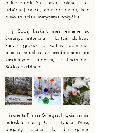
pafilosofuoti...Su savo planais aš 
užbėgu į priekį, arba prisimenu, kaip 
buvo anksčiau, matydama pokyčius.
Ir į Sodą kaskart mes einame su 
skirtinga intencija – kartais derliaus, 
kartais grožio, o kartais rūpinamės 
pačiais augalais ar išsidrebiame po 
kasdienybės rūpesčių ir leidžiamės 
Sodo apkabinami. 
Ir iškrenta Pirmas Sniegas. Ir tykiai ramiai 
nutėškia mus į Čia ir Dabar. Mūsų 
bėgantys planai ,,ką dar galime 