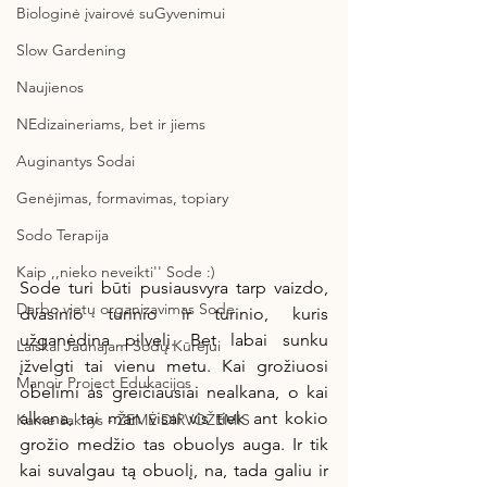
Biologinė įvairovė suGyvenimui
Slow Gardening
Naujienos
NEdizaineriams, bet ir jiems
Auginantys Sodai
Genėjimas, formavimas, topiary
Sodo Terapija
Kaip ,,nieko neveikti'' Sode :)
Sode turi būti pusiausvyra tarp vaizdo, 
Darbo vietų organizavimas Sode
dvasinio turinio ir turinio, kuris 
užganėdina pilvelį. Bet labai sunku 
Laiškai Jaunajam Sodų Kūrėjui
įžvelgti tai vienu metu. Kai grožiuosi 
Manoir Project Edukacijos
obelimi aš greičiausiai nealkana, o kai 
alkana, tai man visai vis tiek ant kokio 
Kame šaknys - ŽEMĖ DIRVOŽEMIS
grožio medžio tas obuolys auga. Ir tik 
kai suvalgau tą obuolį, na, tada galiu ir 