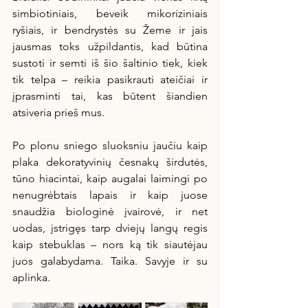
simbiotiniais, beveik mikoriziniais 
ryšiais, ir bendrystės su Žeme ir jais 
jausmas toks užpildantis, kad būtina 
sustoti ir semti iš šio šaltinio tiek, kiek 
tik telpa – reikia pasikrauti ateičiai ir 
įprasminti tai, kas būtent šiandien 
atsiveria prieš mus.
Po plonu sniego sluoksniu jaučiu kaip 
plaka dekoratyvinių česnakų širdutės, 
tūno hiacintai, kaip augalai laimingi po 
nenugrėbtais lapais ir kaip juose 
snaudžia biologinė įvairovė, ir net 
uodas, įstrigęs tarp dviejų langų regis 
kaip stebuklas – nors ką tik siautėjau 
juos galabydama. Taika. Savyje ir su 
aplinka.